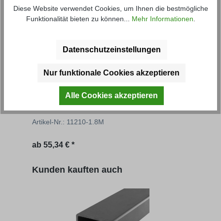
Diese Website verwendet Cookies, um Ihnen die bestmögliche
Funktionalität bieten zu können...
Mehr Informationen
.
Datenschutzeinstellungen
Nur funktionale Cookies akzeptieren
Grundbordwand Unimog VS
Auf
Alle Cookies akzeptieren
Artikel-Nr.: 11210-1.8M
Artik
Regulärer Preis:
Regu
ab
55,34 € *
61,20
Produktgalerie überspringen
Kunden kauften auch