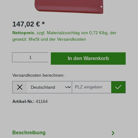
Regulärer Preis:
147,02 € *
Nettopreis
, zzgl. Materialzuschlag von 0,72 €/kg, der
gesetzl. MwSt und der Versandkosten
Produkt Anzahl: Gib den gewünschten Wert
In den Warenkorb
Versandkosten berechnen:
Lieferland
Versandkosten berechnen:
Artikel-Nr.:
41164
Beschreibung