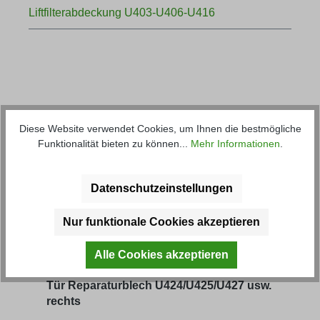
Liftfilterabdeckung U403-U406-U416
Diese Website verwendet Cookies, um Ihnen die bestmögliche
Produktgalerie überspringen
Kunden haben sich ebenfalls
Funktionalität bieten zu können...
Mehr Informationen
.
angesehen
Datenschutzeinstellungen
Nur funktionale Cookies akzeptieren
Alle Cookies akzeptieren
Tür Reparaturblech U424/U425/U427 usw.
Lag
rechts