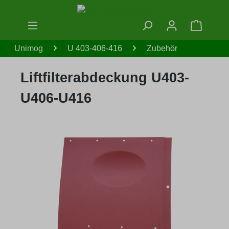
Zum Hauptinhalt springen
Warenko
Unimog
U 403-406-416
Zubehör
Liftfilterabdeckung U403-
U406-U416
Bildergalerie überspringen