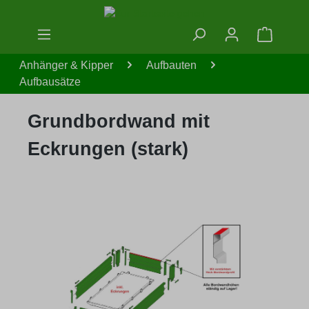
Zum Hauptinhalt springen
Warenko
Anhänger & Kipper
Aufbauten
Aufbausätze
Grundbordwand mit
Eckrungen (stark)
Bildergalerie überspringen