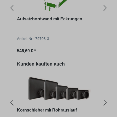
Aufsatzbordwand mit Eckrungen
Gru
Artikel-Nr.: 79703-3
Artik
Regulärer Preis:
Regu
546,69 € *
528,
Produktgalerie überspringen
Kunden kauften auch
Kornschieber mit Rohrauslauf
Dreh