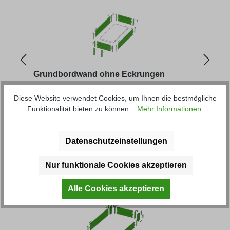
Grundbordwand ohne Eckrungen
Aufs
Diese Website verwendet Cookies, um Ihnen die bestmögliche
Funktionalität bieten zu können...
Mehr Informationen
.
Artikel-Nr.: 79115-4M
Artik
ab
423,85 € *
ab
5
Datenschutzeinstellungen
Produktgalerie überspringen
Kunden haben sich ebenfalls
Nur funktionale Cookies akzeptieren
angesehen
Alle Cookies akzeptieren