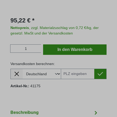
Regulärer Preis:
95,22 € *
Nettopreis
, zzgl. Materialzuschlag von 0,72 €/kg, der
gesetzl. MwSt und der Versandkosten
Produkt Anzahl: Gib den gewünschten Wert
In den Warenkorb
Versandkosten berechnen:
Lieferland
Versandkosten berechnen:
Artikel-Nr.:
41175
Beschreibung