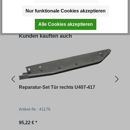
Artikel-Nr.: 41111
Artik
Nur funktionale Cookies akzeptieren
Regulärer Preis:
Regu
67,24 € *
ab
1
Alle Cookies akzeptieren
Produktgalerie überspringen
Kunden kauften auch
Reparatur-Set Tür rechts U407-417
Scha
Artikel-Nr.: 41176
Artik
Regulärer Preis:
Regu
95,22 € *
12,05