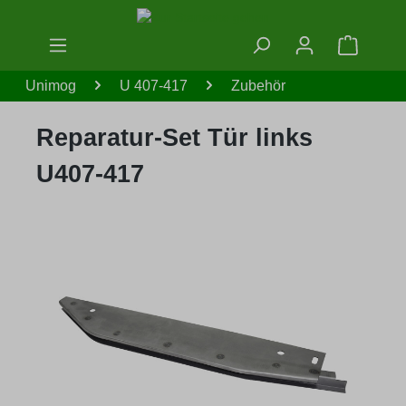
Zum Hauptinhalt springen
Warenko
Unimog
U 407-417
Zubehör
Reparatur-Set Tür links
U407-417
Bildergalerie überspringen