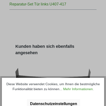
Reparatur-Set Tür links U407-417
Produktgalerie überspringen
Kunden haben sich ebenfalls
angesehen
Diese Website verwendet Cookies, um Ihnen die bestmögliche
Funktionalität bieten zu können...
Mehr Informationen
.
Reparatur-Set Rückwand Cabrio
Unim
Fahrerhaus U406/U407/U417/U421
Acht
Datenschutzeinstellungen