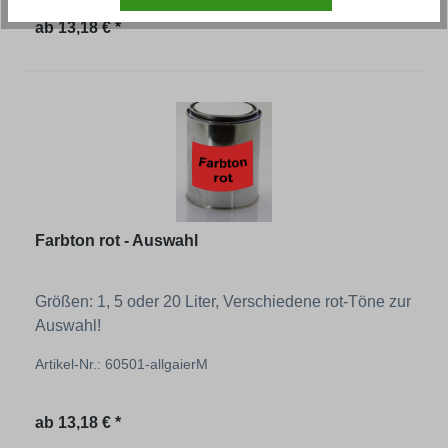
Regulärer Preis:
ab
13,18 € *
Farbton rot - Auswahl
Größen: 1, 5 oder 20 Liter, Verschiedene rot-Töne zur
Auswahl!
Artikel-Nr.: 60501-allgaierM
Regulärer Preis:
ab
13,18 € *