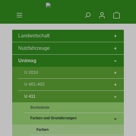
Zum Hauptinhalt springen
Warenko
Landwirtschaft
Nutzfahrzeuge
Unimog
U 2010
U 401-402
U 411
Bordwände
Farben und Grundierungen
Farben