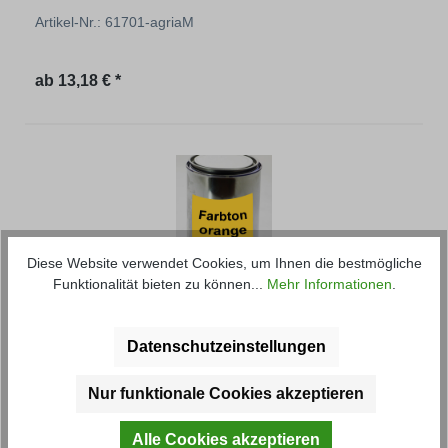
Artikel-Nr.: 61701-agriaM
Regulärer Preis:
ab
13,18 € *
Diese Website verwendet Cookies, um Ihnen die bestmögliche
Funktionalität bieten zu können...
Mehr Informationen
.
Farbton Orange - Auswahl
Datenschutzeinstellungen
Größen: 1, 5 oder 20 Liter, Verschiedene orange-
Töne zur Auswahl!
Nur funktionale Cookies akzeptieren
Artikel-Nr.: 62101-amazoneM
Alle Cookies akzeptieren