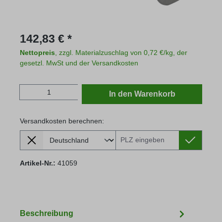
Regulärer Preis:
142,83 € *
Nettopreis
, zzgl. Materialzuschlag von 0,72 €/kg, der
gesetzl. MwSt und der Versandkosten
Produkt Anzahl: Gib den gewünschten Wert
In den Warenkorb
Versandkosten berechnen:
Lieferland
Versandkosten berechnen:
Artikel-Nr.:
41059
Beschreibung