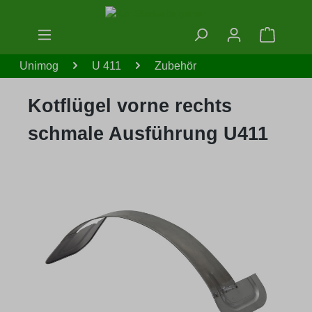
Zum Hauptinhalt springen
Warenko
Unimog
U 411
Zubehör
Kotflügel vorne rechts
schmale Ausführung U411
Bildergalerie überspringen