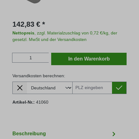
Regulärer Preis:
142,83 € *
Nettopreis
, zzgl. Materialzuschlag von 0,72 €/kg, der
gesetzl. MwSt und der Versandkosten
Produkt Anzahl: Gib den gewünschten Wert
In den Warenkorb
Versandkosten berechnen:
Lieferland
Versandkosten berechnen:
Artikel-Nr.:
41060
Beschreibung