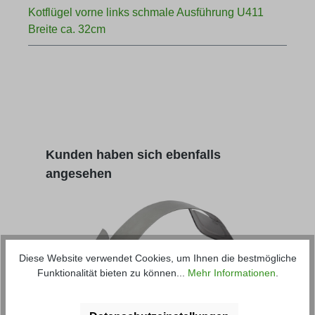
Kotflügel vorne links schmale Ausführung U411
Breite ca. 32cm
Produktgalerie überspringen
Kunden haben sich ebenfalls
angesehen
Diese Website verwendet Cookies, um Ihnen die bestmögliche
Funktionalität bieten zu können...
Mehr Informationen
.
Kotflügel vorne links breite Ausführung
Eins
U411