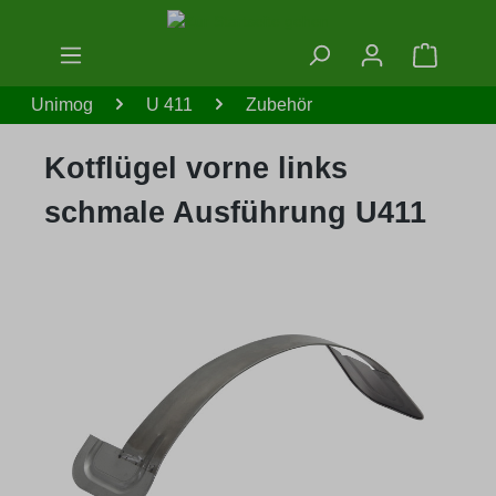
Zum Hauptinhalt springen
Warenko
Unimog
U 411
Zubehör
Kotflügel vorne links
schmale Ausführung U411
Bildergalerie überspringen