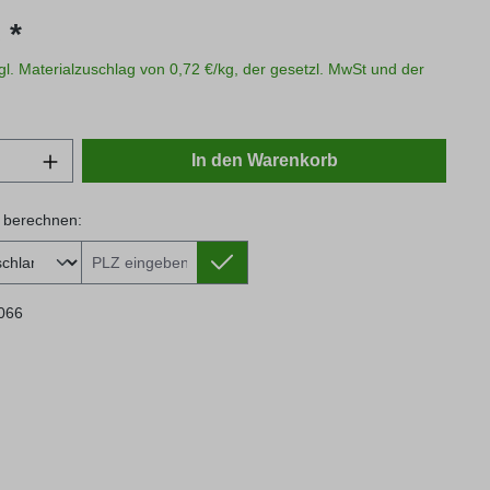
s:
 *
zgl. Materialzuschlag von 0,72 €/kg, der gesetzl. MwSt und der
Anzahl: Gib den gewünschten Wert ein oder
In den Warenkorb
 berechnen:
 berechnen:
066