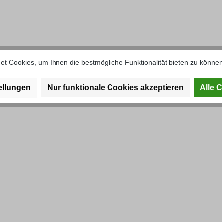
el hinten rechts hinten U411"
t Cookies, um Ihnen die bestmögliche Funktionalität bieten zu können
ellungen
Nur funktionale Cookies akzeptieren
Alle 