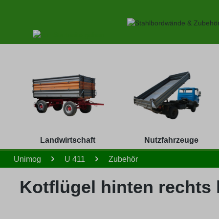
 Hauptinhalt springen
Zur Suche springen
Zur Hauptnavigation springen
Landwirtschaft
Nutzfahrzeuge
Unimog
U 411
Zubehör
Kotflügel hinten rechts