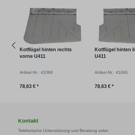
Produktgalerie überspringen
Kotflügel hinten rechts
Kotflügel hinten 
vorne U411
U411
Artikel-Nr.: 41068
Artikel-Nr.: 41065
Regulärer Preis:
Regulärer Preis:
78,63 € *
78,63 € *
Kontakt
Telefonische Unterstützung und Beratung unter: