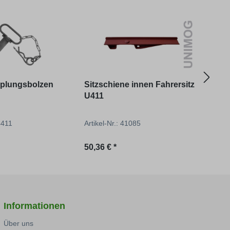
pplungsbolzen
Sitzschiene innen Fahrersitz
Schr
U411
44411
Artikel-Nr.: 41085
Artik
reis:
Regulärer Preis:
Regu
50,36 € *
7,16 
Informationen
Über uns