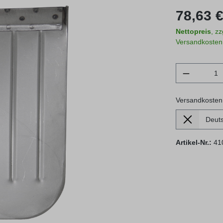
Regulärer Prei
78,63 €
Nettopreis
, z
Versandkosten
Produkt 
Versandkosten
Lieferland
Versandkosten
Artikel-Nr.:
41