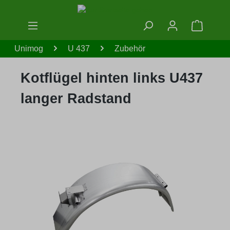
Zum Hauptinhalt springen
Warenko
Unimog
U 437
Zubehör
Kotflügel hinten links U437
langer Radstand
Bildergalerie überspringen