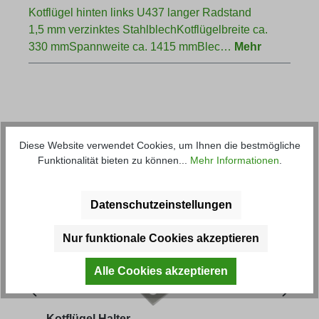
Kotflügel hinten links U437 langer Radstand
1,5 mm verzinktes StahlblechKotflügelbreite ca.
330 mmSpannweite ca. 1415 mmBlec…
Mehr
Diese Website verwendet Cookies, um Ihnen die bestmögliche
Funktionalität bieten zu können...
Mehr Informationen
.
Produktgalerie überspringen
Kunden haben sich ebenfalls
angesehen
Datenschutzeinstellungen
Nur funktionale Cookies akzeptieren
Alle Cookies akzeptieren
Kotflügel Halter
Gum