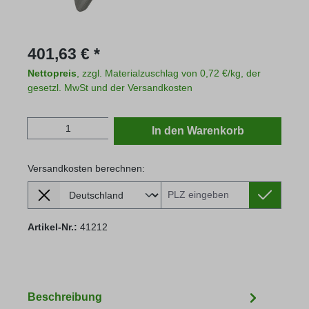
Regulärer Preis:
401,63 € *
Nettopreis
, zzgl. Materialzuschlag von 0,72 €/kg, der
gesetzl. MwSt und der Versandkosten
Produkt Anzahl: Gib den gewünschten Wert
In den Warenkorb
Versandkosten berechnen:
Lieferland
Versandkosten berechnen:
Artikel-Nr.:
41212
Beschreibung