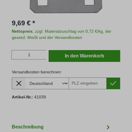
Regulärer Preis:
9,69 € *
Nettopreis
, zzgl. Materialzuschlag von 0,72 €/kg, der
gesetzl. MwSt und der Versandkosten
Produkt Anzahl: Gib den gewünschten Wert
In den Warenkorb
Versandkosten berechnen:
Lieferland
Versandkosten berechnen:
Artikel-Nr.:
41039
Beschreibung