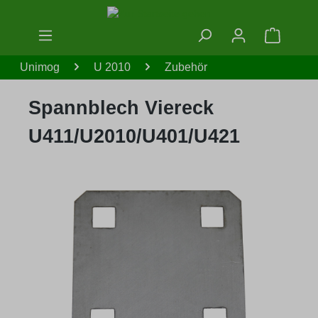
Zum Hauptinhalt springen
Warenko
Unimog
U 2010
Zubehör
Spannblech Viereck
U411/U2010/U401/U421
Bildergalerie überspringen