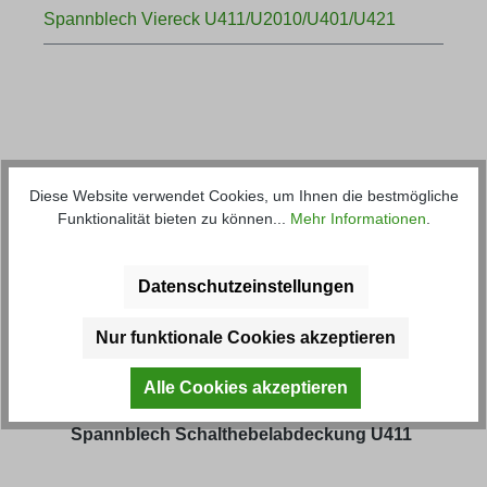
Spannblech Viereck U411/U2010/U401/U421
Diese Website verwendet Cookies, um Ihnen die bestmögliche
Produktgalerie überspringen
Kunden haben sich ebenfalls
Funktionalität bieten zu können...
Mehr Informationen
.
angesehen
Datenschutzeinstellungen
Nur funktionale Cookies akzeptieren
Alle Cookies akzeptieren
Spannblech Schalthebelabdeckung U411
Span