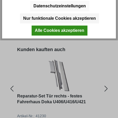
Reparatur-Set Tür rechts - festes
Repa
Datenschutzeinstellungen
Fahrerhaus Doka U406/U416/U421
Fahr
Nur funktionale Cookies akzeptieren
Artikel-Nr.: 41230
Artik
Alle Cookies akzeptieren
Regulärer Preis:
Regu
176,66 € *
67,24
Produktgalerie überspringen
Kunden kauften auch
Reparatur-Set Tür rechts - festes
Repa
Fahrerhaus Doka U406/U416/U421
Fahr
Artikel-Nr.: 41230
Artik