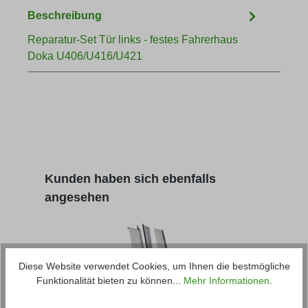
Beschreibung
Reparatur-Set Tür links - festes Fahrerhaus
Doka U406/U416/U421
Produktgalerie überspringen
Kunden haben sich ebenfalls
angesehen
Diese Website verwendet Cookies, um Ihnen die bestmögliche
Funktionalität bieten zu können...
Mehr Informationen
.