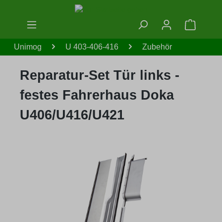
Zum Hauptinhalt springen
Warenko
Unimog
U 403-406-416
Zubehör
Reparatur-Set Tür links -
festes Fahrerhaus Doka
U406/U416/U421
Bildergalerie überspringen