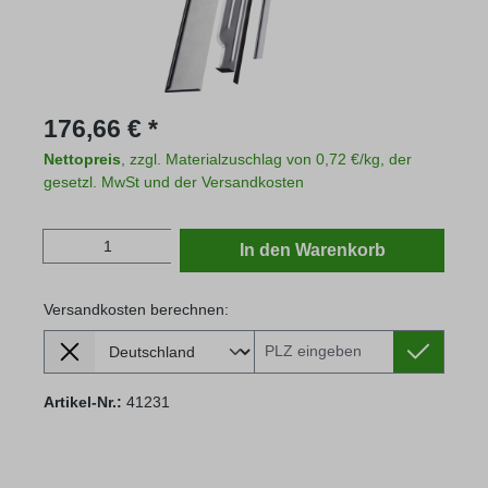
Regulärer Preis:
176,66 € *
Nettopreis
, zzgl. Materialzuschlag von 0,72 €/kg, der
gesetzl. MwSt und der Versandkosten
Produkt Anzahl: Gib den gewünschten Wert
In den Warenkorb
Versandkosten berechnen:
Lieferland
Versandkosten berechnen:
Artikel-Nr.:
41231