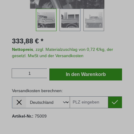
Regulärer Preis:
333,88 € *
Nettopreis
, zzgl. Materialzuschlag von 0,72 €/kg, der
gesetzl. MwSt und der Versandkosten
Produkt Anzahl: Gib den gewünschten Wert
In den Warenkorb
Versandkosten berechnen:
Lieferland
Versandkosten berechnen:
Artikel-Nr.:
75009