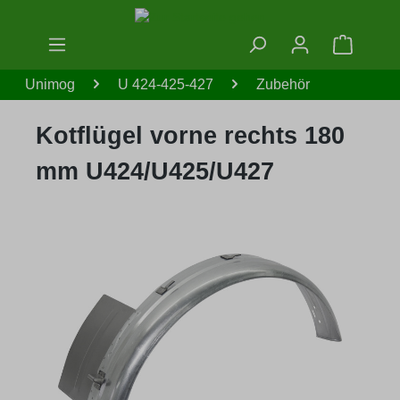
Zum Hauptinhalt springen
Warenko
Unimog
U 424-425-427
Zubehör
Kotflügel vorne rechts 180
mm U424/U425/U427
Bildergalerie überspringen