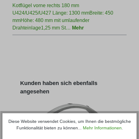
Kotflügel vorne rechts 180 mm
U424/U425/U427 Länge: 1300 mmBreite: 450
mmHöhe: 480 mm mit umlaufender
Drahteinlage1,25 mm St…
Mehr
Produktgalerie überspringen
Kunden haben sich ebenfalls
angesehen
Diese Website verwendet Cookies, um Ihnen die bestmögliche
Funktionalität bieten zu können...
Mehr Informationen
.