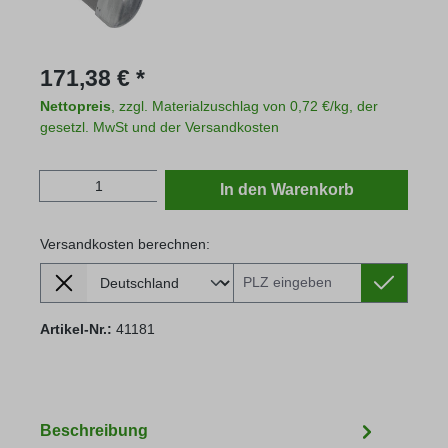
Regulärer Preis:
171,38 € *
Nettopreis
, zzgl. Materialzuschlag von 0,72 €/kg, der
gesetzl. MwSt und der Versandkosten
Produkt Anzahl: Gib den gewünschten Wert
In den Warenkorb
Versandkosten berechnen:
Lieferland
Versandkosten berechnen:
Artikel-Nr.:
41181
Beschreibung