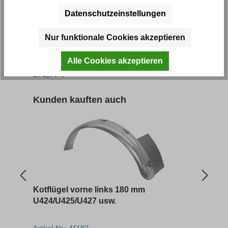
Kotflügel vorne links schmal
Radh
Datenschutzeinstellungen
U424/U425/U427 usw.
U424
Nur funktionale Cookies akzeptieren
Artikel-Nr.: 41186
Artik
Alle Cookies akzeptieren
Regulärer Preis:
Regu
171,38 € *
447,
Produktgalerie überspringen
Kunden kauften auch
Kotflügel vorne links 180 mm
Kotf
U424/U425/U427 usw.
usw.
Artikel-Nr.: 41182
Artik