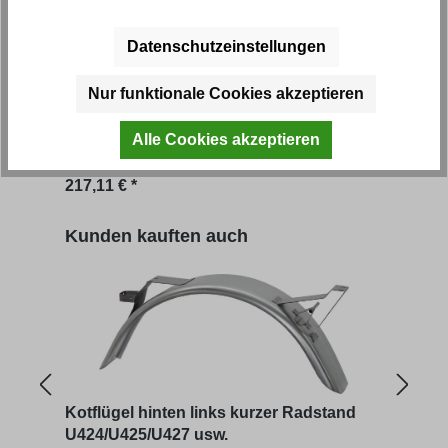
Datenschutzeinstellungen
Kotflügel hinten links U424/U425/U427
Kotf
usw.
U424
Nur funktionale Cookies akzeptieren
Artikel-Nr.: 41187
Artik
Alle Cookies akzeptieren
Regulärer Preis:
Regu
217,11 € *
380,
Produktgalerie überspringen
Kunden kauften auch
Kotflügel hinten links kurzer Radstand
Kotf
U424/U425/U427 usw.
U424