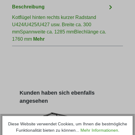
Beschreibung
Kotflügel hinten rechts kurzer Radstand
U424/U425/U427 usw. Breite ca. 300
mmSpannweite ca. 1285 mmBlechlänge ca.
1760 mm
Mehr
Produktgalerie überspringen
Kunden haben sich ebenfalls
angesehen
Diese Website verwendet Cookies, um Ihnen die bestmögliche
Funktionalität bieten zu können...
Mehr Informationen
.