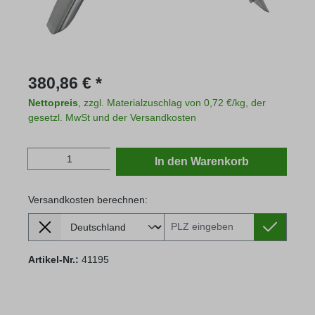
Regulärer Preis:
380,86 € *
Nettopreis
, zzgl. Materialzuschlag von 0,72 €/kg, der
gesetzl. MwSt und der Versandkosten
Produkt Anzahl: Gib den gewünschten Wert
In den Warenkorb
Versandkosten berechnen:
Lieferland
Versandkosten berechnen:
Artikel-Nr.:
41195