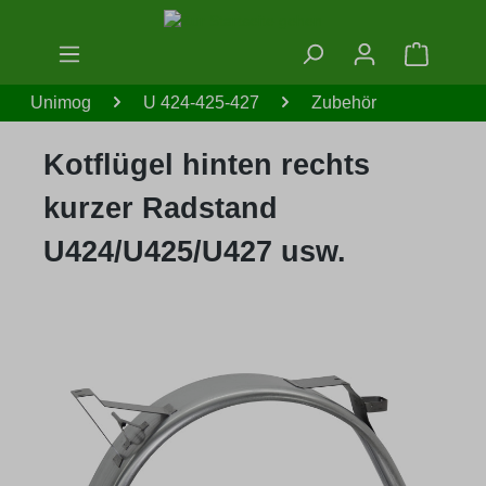
Zum Hauptinhalt springen
Warenko
Unimog
U 424-425-427
Zubehör
Kotflügel hinten rechts
kurzer Radstand
U424/U425/U427 usw.
Bildergalerie überspringen