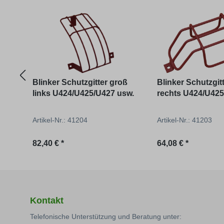
Produktgalerie überspringen
Blinker Schutzgitter groß
Blinker Schutzgitt
links U424/U425/U427 usw.
rechts U424/U425
Artikel-Nr.: 41204
Artikel-Nr.: 41203
Regulärer Preis:
Regulärer Preis:
82,40 € *
64,08 € *
Kontakt
Telefonische Unterstützung und Beratung unter: