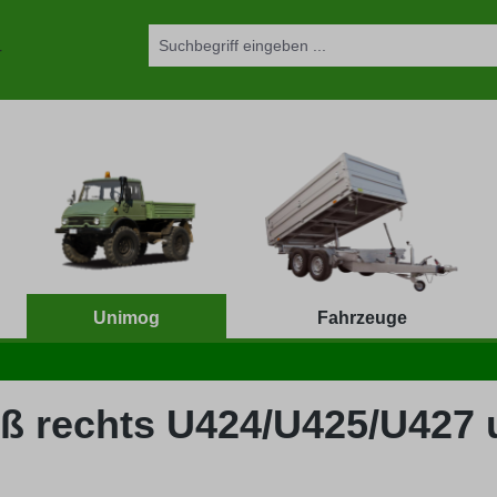
Unimog
Fahrzeuge
roß rechts U424/U425/U427 