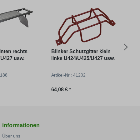
inten rechts
Blinker Schutzgitter klein
Gru
/U427 usw.
links U424/U425/U427 usw.
Eck
41188
Artikel-Nr.: 41202
Artik
reis:
Regulärer Preis:
Regu
64,08 € *
712,
Informationen
Über uns