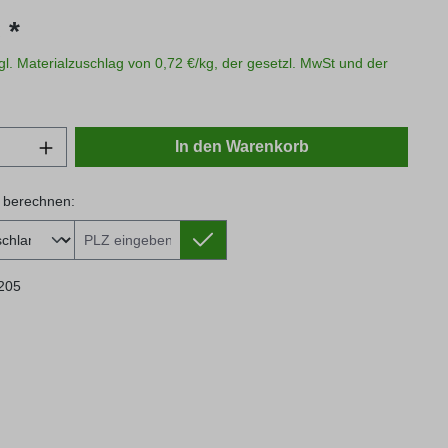
s:
 *
zgl. Materialzuschlag von 0,72 €/kg, der gesetzl. MwSt und der
Anzahl: Gib den gewünschten Wert ein oder
In den Warenkorb
 berechnen:
 berechnen:
205