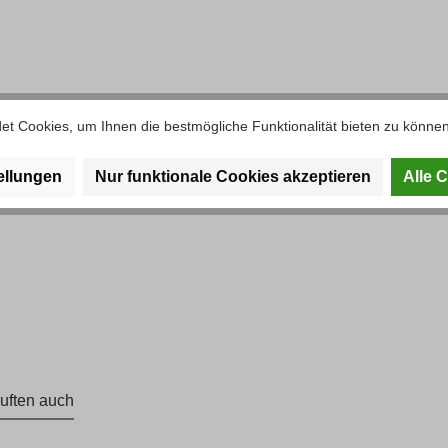
 Schutzgitter groß rechts U424/
t Cookies, um Ihnen die bestmögliche Funktionalität bieten zu können
ellungen
Nur funktionale Cookies akzeptieren
Alle 
uften auch