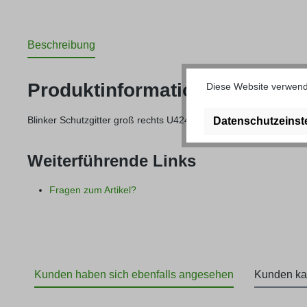
Beschreibung
Produktinformationen "Blinker
Diese Website verwende
Blinker Schutzgitter groß rechts U424/U425/U427 usw.
Datenschutzeinst
Weiterführende Links
Fragen zum Artikel?
Kunden haben sich ebenfalls angesehen
Kunden ka