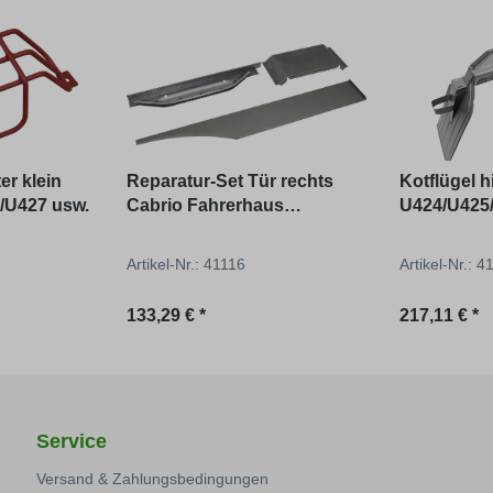
er klein
Reparatur-Set Tür rechts
Kotflügel h
/U427 usw.
Cabrio Fahrerhaus
U424/U425
U406/U416/U421
Artikel-Nr.: 41116
Artikel-Nr.: 
Regulärer Preis:
Regulärer P
133,29 € *
217,11 € *
Service
Versand & Zahlungsbedingungen