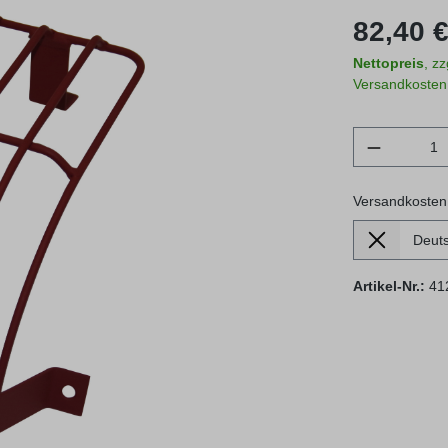
Regulärer Prei
82,40 €
Nettopreis
, z
Versandkosten
Produkt 
Versandkosten
Lieferland
Versandkosten
Artikel-Nr.:
41