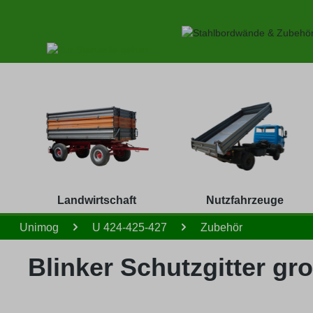
 Hauptinhalt springen
Zur Suche springen
Zur Hauptnavigation springen
Landwirtschaft
Nutzfahrzeuge
Unimog
U 424-425-427
Zubehör
Blinker Schutzgitter g