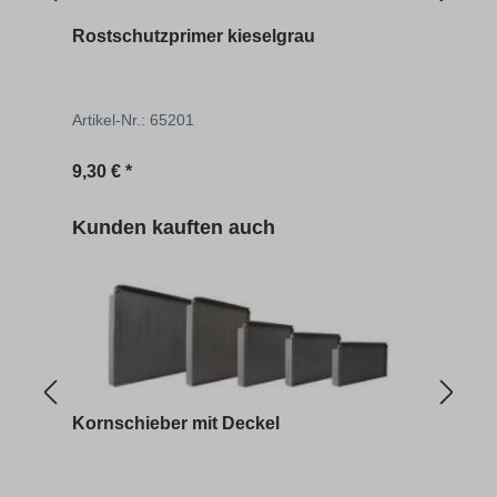
Rostschutzprimer kieselgrau
Aufs
Artikel-Nr.: 65201
Artik
Regulärer Preis:
Regu
9,30 € *
546,
Produktgalerie überspringen
Kunden kauften auch
Kornschieber mit Deckel
Schr