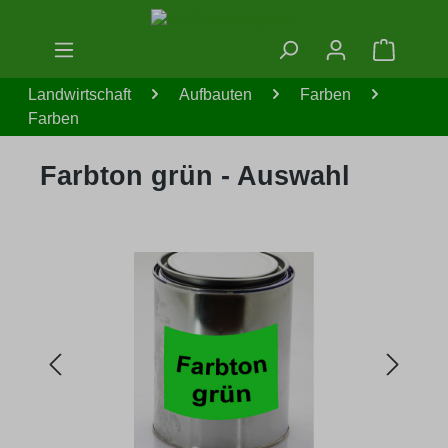
Zum Hauptinhalt springen
Warenko
Landwirtschaft
Aufbauten
Farben
Farben
Farbton grün - Auswahl
Bildergalerie überspringen