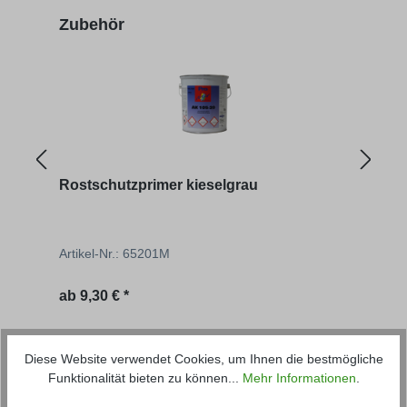
Produktgalerie überspringen
Zubehör
Rostschutzprimer kieselgrau
Entf
Artikel-Nr.: 65201M
Artik
ab
9,30 € *
ab
6
Produktgalerie überspringen
passende Artikel
Diese Website verwendet Cookies, um Ihnen die bestmögliche
Funktionalität bieten zu können...
Mehr Informationen
.