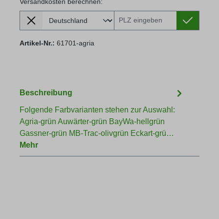
Versandkosten berechnen:
Lieferland
Versandkosten berechnen:
Artikel-Nr.:
61701-agria
Beschreibung
Folgende Farbvarianten stehen zur Auswahl:
Agria-grün Auwärter-grün BayWa-hellgrün
Gassner-grün MB-Trac-olivgrün Eckart-grü…
Mehr