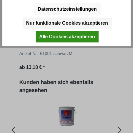
Datenschutzeinstellungen
Nur funktionale Cookies akzeptieren
Farbton schwarz - Auswahl
Farb
Alle Cookies akzeptieren
Artikel-Nr.: 61001-schwarzM
Artik
ab
13,18 € *
ab
1
Produktgalerie überspringen
Kunden haben sich ebenfalls
angesehen