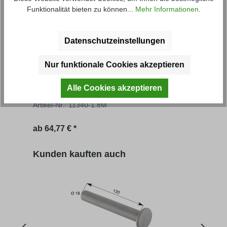
Funktionalität bieten zu können...
Mehr Informationen
.
Datenschutzeinstellungen
Nur funktionale Cookies akzeptieren
Aufsatzbordwand FS
Auf
Alle Cookies akzeptieren
Artikel-Nr.: 11340-1.8M
Artik
Regulärer Preis:
Regu
ab
64,77 € *
61,20
Produktgalerie überspringen
Kunden kauften auch