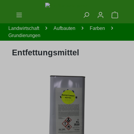
Zum Hauptinhalt springen
Warenko
Landwirtschaft
Aufbauten
Farben
Grundierungen
Entfettungsmittel
Bildergalerie überspringen