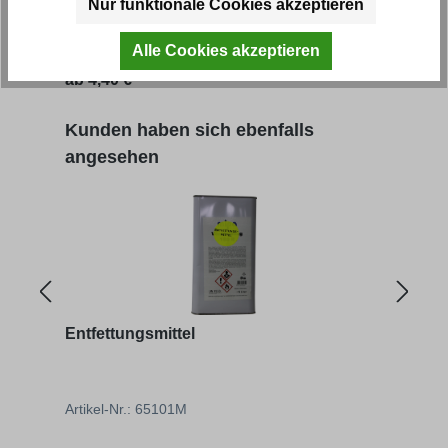
Nur funktionale Cookies akzeptieren
Artikel-Nr.: 66101M
Artik
Alle Cookies akzeptieren
ab
4,40 € *
ab
9
Produktgalerie überspringen
Kunden haben sich ebenfalls
angesehen
Entfettungsmittel
Rost
Artikel-Nr.: 65101M
Artik