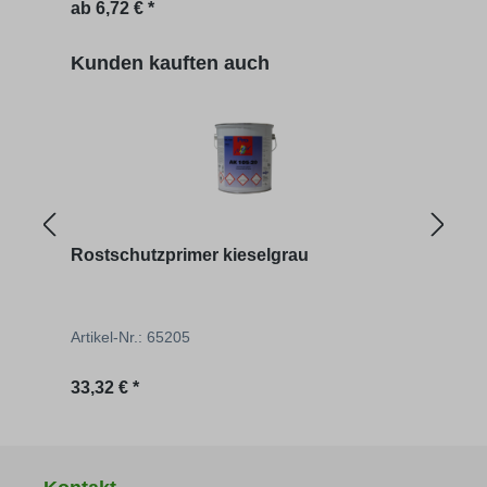
Regulärer Preis:
Regu
ab
6,72 € *
9,30 
Produktgalerie überspringen
Kunden kauften auch
Rostschutzprimer kieselgrau
Rost
Artikel-Nr.: 65205
Artik
Regulärer Preis:
Regu
33,32 € *
9,30 