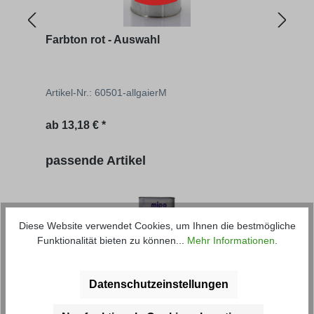
Farbton rot - Auswahl
Farb
Artikel-Nr.: 60501-allgaierM
Artik
ab
13,18 € *
ab
1
Produktgalerie überspringen
passende Artikel
Diese Website verwendet Cookies, um Ihnen die bestmögliche
Funktionalität bieten zu können...
Mehr Informationen
.
Universalverdünnung
Rost
Datenschutzeinstellungen