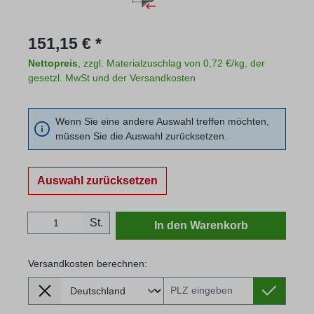
Regulärer Preis:
151,15 € *
Nettopreis
, zzgl. Materialzuschlag von 0,72 €/kg, der
gesetzl. MwSt und der Versandkosten
Wenn Sie eine andere Auswahl treffen möchten,
müssen Sie die Auswahl zurücksetzen.
Auswahl zurücksetzen
Produkt Anzahl: Gib den gewünschten Wert
St.
In den Warenkorb
Versandkosten berechnen:
Lieferland
Versandkosten berechnen: