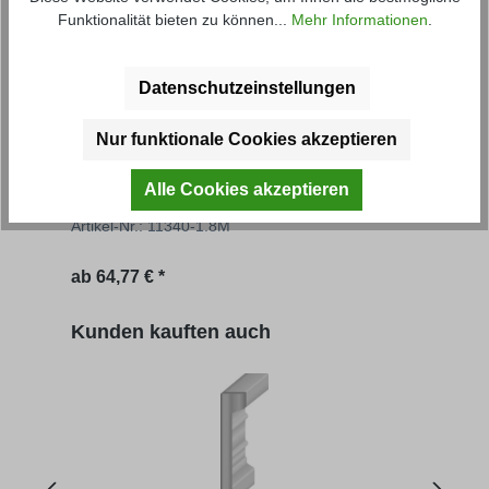
Funktionalität bieten zu können...
Mehr Informationen
.
Datenschutzeinstellungen
Nur funktionale Cookies akzeptieren
Aufsatzbordwand FS
Auf
Alle Cookies akzeptieren
Artikel-Nr.: 11340-1.8M
Artik
Regulärer Preis:
Regu
ab
64,77 € *
61,20
Produktgalerie überspringen
Kunden kauften auch