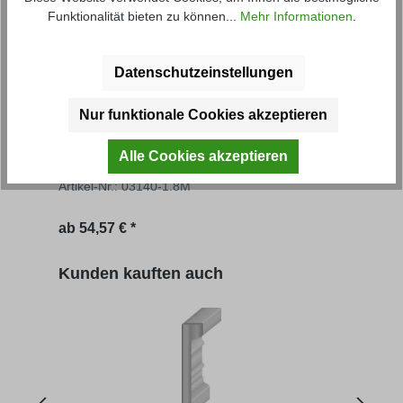
Funktionalität bieten zu können...
Mehr Informationen
.
Datenschutzeinstellungen
Nur funktionale Cookies akzeptieren
Aufsatzbordwand NS
Aufs
Alle Cookies akzeptieren
Artikel-Nr.: 03140-1.8M
Artik
Regulärer Preis:
Regu
ab
54,57 € *
546,
Produktgalerie überspringen
Kunden kauften auch