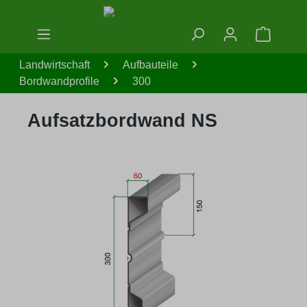
Zum Hauptinhalt springen
Warenko
Landwirtschaft
Aufbauteile
Bordwandprofile
300
Aufsatzbordwand NS
Bildergalerie überspringen