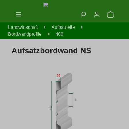
Zum Hauptinhalt springen
Warenko
Landwirtschaft
Aufbauteile
Bordwandprofile
400
Aufsatzbordwand NS
Bildergalerie überspringen