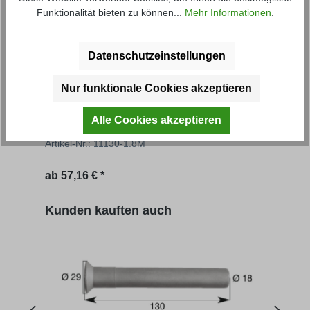
Funktionalität bieten zu können...
Mehr Informationen
.
Datenschutzeinstellungen
Nur funktionale Cookies akzeptieren
Aufsatzbordwand NS
Auf
Alle Cookies akzeptieren
Artikel-Nr.: 11130-1.8M
Artik
Regulärer Preis:
Regu
ab
57,16 € *
61,20
Produktgalerie überspringen
Kunden kauften auch