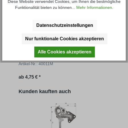
Diese Website verwendet Cookies, um Ihnen die bestmögliche
Funktionalität bieten zu können...
Mehr Informationen
.
Datenschutzeinstellungen
Nur funktionale Cookies akzeptieren
Rungenhalter (mit Feststellschraube)
Roh
Alle Cookies akzeptieren
Artikel-Nr.: 40011M
Artik
Regulärer Preis:
Regu
ab
4,75 € *
0,93 
Produktgalerie überspringen
Kunden kauften auch