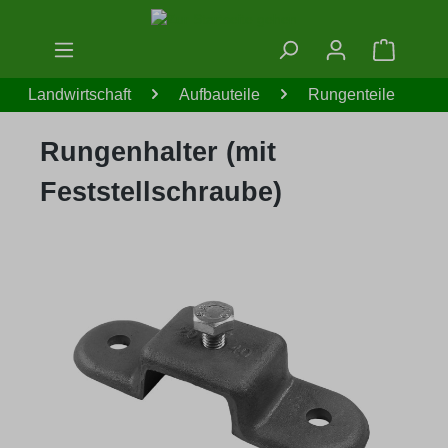
Zum Hauptinhalt springen
Warenko
Landwirtschaft
Aufbauteile
Rungenteile
Rungenhalter (mit
Feststellschraube)
Bildergalerie überspringen