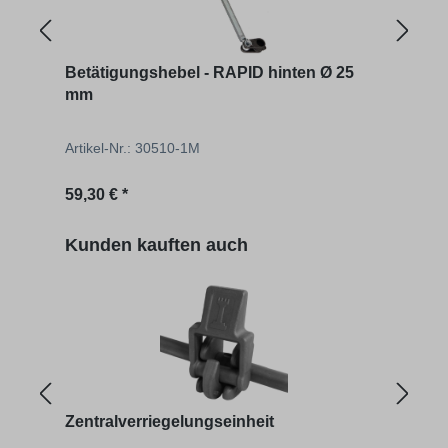
Betätigungshebel - RAPID hinten Ø 25
Zent
mm
Artikel-Nr.: 30510-1M
Artik
Regulärer Preis:
Regu
59,30 € *
24,85
Produktgalerie überspringen
Kunden kauften auch
Zentralverriegelungseinheit
Betä
mm