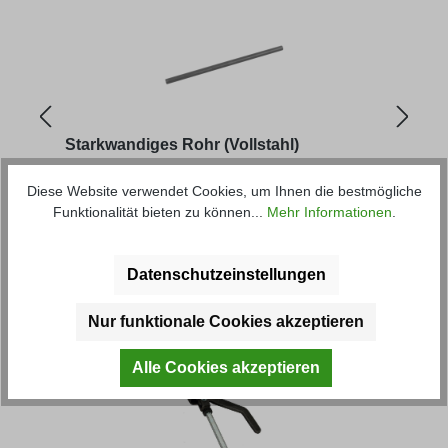
Starkwandiges Rohr (Vollstahl)
Zent
Diese Website verwendet Cookies, um Ihnen die bestmögliche
Funktionalität bieten zu können...
Mehr Informationen
.
Artikel-Nr.: 30250-2.0M
Artik
Regu
ab
18,54 € *
12,59
Datenschutzeinstellungen
Produktgalerie überspringen
Kunden haben sich ebenfalls
Nur funktionale Cookies akzeptieren
angesehen
Alle Cookies akzeptieren