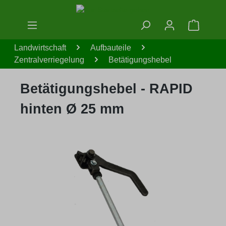
Zum Hauptinhalt springen
Warenko
Landwirtschaft
Aufbauteile
Zentralverriegelung
Betätigungshebel
Betätigungshebel - RAPID
hinten Ø 25 mm
Bildergalerie überspringen