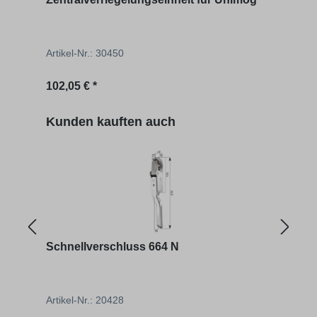
Artikel-Nr.: 30450
Artik
Regulärer Preis:
Regu
102,05 € *
24,85
Produktgalerie überspringen
Kunden kauften auch
Schnellverschluss 664 N
Schn
Artikel-Nr.: 20428
Artik