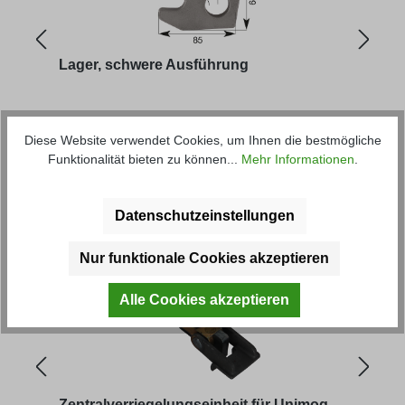
Lager, schwere Ausführung
Scha
Aus
Artikel-Nr.: 30421
Artik
Diese Website verwendet Cookies, um Ihnen die bestmögliche
Funktionalität bieten zu können...
Mehr Informationen
.
Regulärer Preis:
9,57 € *
ab
2
Datenschutzeinstellungen
Produktgalerie überspringen
Kunden haben sich ebenfalls
angesehen
Nur funktionale Cookies akzeptieren
Alle Cookies akzeptieren
Zentralverriegelungseinheit für Unimog
Zent