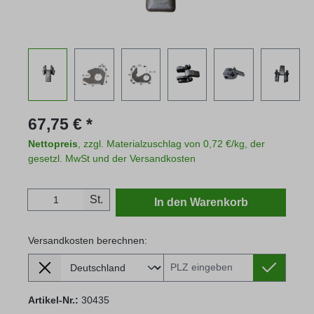
Regulärer Preis:
67,75 € *
Nettopreis
, zzgl. Materialzuschlag von 0,72 €/kg, der
gesetzl. MwSt und der Versandkosten
Produkt Anzahl: Gib den gewünschten Wert
St.
In den Warenkorb
Versandkosten berechnen:
Lieferland
Versandkosten berechnen:
Artikel-Nr.:
30435