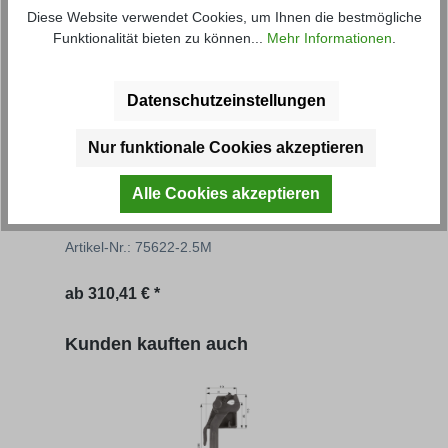
Diese Website verwendet Cookies, um Ihnen die bestmögliche
Funktionalität bieten zu können...
Mehr Informationen
.
Datenschutzeinstellungen
Nur funktionale Cookies akzeptieren
Grundbordwand Hardox 2,5 mm
Gru
Alle Cookies akzeptieren
Artikel-Nr.: 75622-2.5M
Artik
Regulärer Preis:
Regu
ab
310,41 € *
332,
Produktgalerie überspringen
Kunden kauften auch