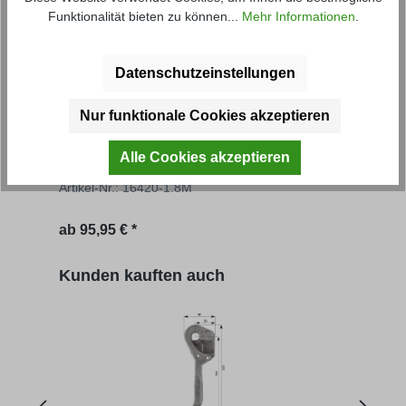
Funktionalität bieten zu können...
Mehr Informationen
.
Datenschutzeinstellungen
Nur funktionale Cookies akzeptieren
Grundbordwand 2TS
Gru
Alle Cookies akzeptieren
Artikel-Nr.: 16420-1.8M
Artik
Regulärer Preis:
Regu
ab
95,95 € *
89,52
Produktgalerie überspringen
Kunden kauften auch