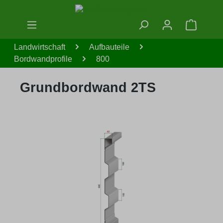
Zum Hauptinhalt springen
Warenko
Landwirtschaft
Aufbauteile
Bordwandprofile
800
Grundbordwand 2TS
Bildergalerie überspringen