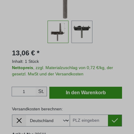
Regulärer Preis:
13,06 € *
Inhalt:
1 Stück
Nettopreis
, zzgl. Materialzuschlag von 0,72 €/kg, der
gesetzl. MwSt und der Versandkosten
Produkt Anzahl: Gib den gewünschten Wert
St.
In den Warenkorb
Versandkosten berechnen:
Lieferland
Versandkosten berechnen: