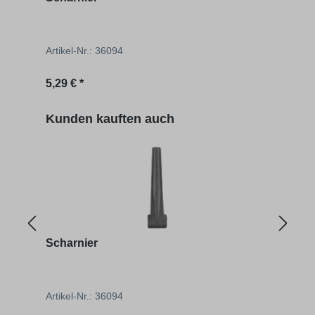
Spli
Artikel-Nr.: 36094
Artik
Regulärer Preis:
Regu
5,29 € *
4,69 
Produktgalerie überspringen
Kunden kauften auch
Scharnier
Pend
Artikel-Nr.: 36094
Artik