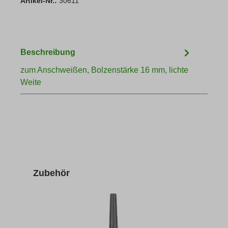
Artikel-Nr.:
30611
Beschreibung
zum Anschweißen, Bolzenstärke 16 mm, lichte
Weite
Produktgalerie überspringen
Zubehör