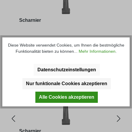
Scharnier
Artikel-Nr.: 36094
Diese Website verwendet Cookies, um Ihnen die bestmögliche
Funktionalität bieten zu können...
Mehr Informationen
.
Regulärer Preis:
5,29 € *
Datenschutzeinstellungen
Produktgalerie überspringen
Kunden haben sich ebenfalls
angesehen
Nur funktionale Cookies akzeptieren
Alle Cookies akzeptieren
Scharnier
Scha