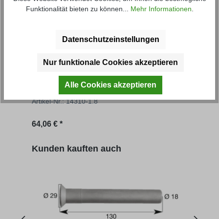
Funktionalität bieten zu können...
Mehr Informationen
.
Datenschutzeinstellungen
Nur funktionale Cookies akzeptieren
Grundbordwand FS
Auf
Alle Cookies akzeptieren
Artikel-Nr.: 14310-1.8
Artik
Regulärer Preis:
Regu
64,06 € *
71,07
Produktgalerie überspringen
Kunden kauften auch