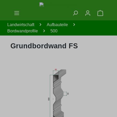
Zum Hauptinhalt springen
Warenko
Landwirtschaft
Aufbauteile
Bordwandprofile
500
Grundbordwand FS
Bildergalerie überspringen