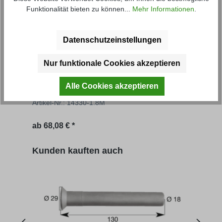
Funktionalität bieten zu können...
Mehr Informationen
.
Datenschutzeinstellungen
Nur funktionale Cookies akzeptieren
Aufsatzbordwand FS
Gru
Alle Cookies akzeptieren
Artikel-Nr.: 14330-1.8M
Artik
Regulärer Preis:
Regu
ab
68,08 € *
64,06
Produktgalerie überspringen
Kunden kauften auch