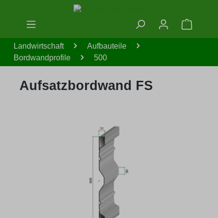
Zum Hauptinhalt springen
Warenko
Landwirtschaft
Aufbauteile
Bordwandprofile
500
Aufsatzbordwand FS
Bildergalerie überspringen