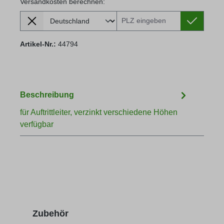
Versandkosten berechnen:
Lieferland
Versandkosten berechnen:
Artikel-Nr.:
44794
Beschreibung
für Auftrittleiter, verzinkt verschiedene Höhen
verfügbar
Produktgalerie überspringen
Zubehör