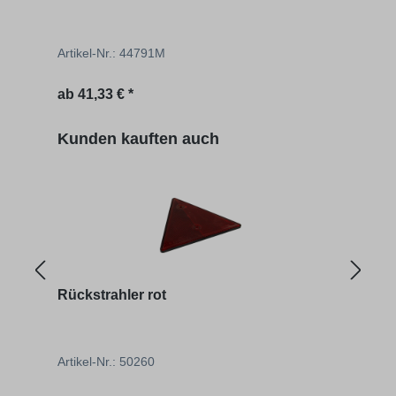
Artikel-Nr.: 44791M
Artik
Regulärer Preis:
Regu
ab
41,33 € *
98,20
Produktgalerie überspringen
Kunden kauften auch
Rückstrahler rot
Gesc
Artikel-Nr.: 50260
Artik