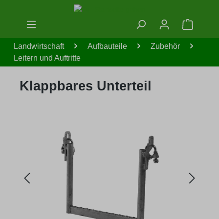
Zum Hauptinhalt springen
Warenko
Landwirtschaft
Aufbauteile
Zubehör
Leitern und Auftritte
Klappbares Unterteil
Bildergalerie überspringen