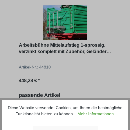
Arbeitsbühne Mittelaufstieg 1-sprossig,
verzinkt komplett mit Zubehör, Geländer 1
Zoll, als Bausat
Artikel-Nr.: 44810
Regulärer Preis:
448,28 € *
Produktgalerie überspringen
passende Artikel
Diese Website verwendet Cookies, um Ihnen die bestmögliche
Funktionalität bieten zu können...
Mehr Informationen
.