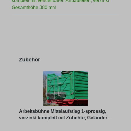
komplett mit verstellbaren Anbauteilen, verzinkt
Gesamthöhe 380 mm
Produktgalerie überspringen
Zubehör
Arbeitsbühne Mittelaufstieg 1-sprossig,
verzinkt komplett mit Zubehör, Geländer 1
Zoll, als Bausat