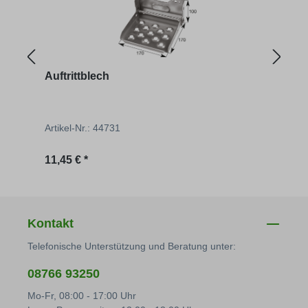
Auftrittblech
Pend
Artikel-Nr.: 44731
Artik
Regulärer Preis:
Regu
11,45 € *
2,90 
Kontakt
Telefonische Unterstützung und Beratung unter:
08766 93250
Mo-Fr, 08:00 - 17:00 Uhr