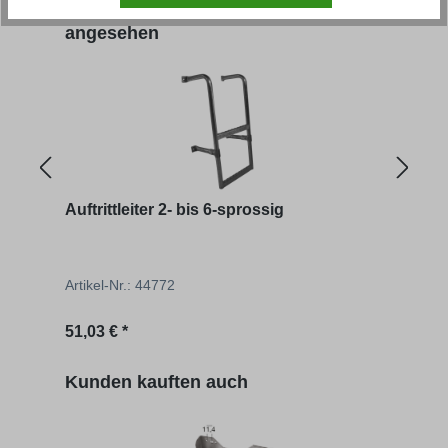
Produktgalerie überspringen
Kunden haben sich ebenfalls
angesehen
Auftrittleiter 2- bis 6-sprossig
Auftr
Artikel-Nr.: 44772
Artik
Regulärer Preis:
Regu
51,03 € *
ab
5
Produktgalerie überspringen
Kunden kauften auch