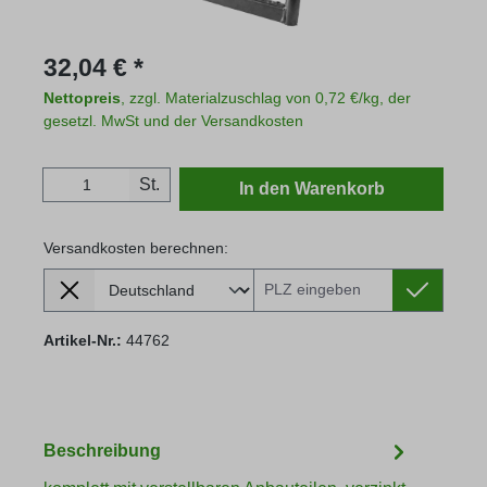
Regulärer Preis:
32,04 € *
Nettopreis
, zzgl. Materialzuschlag von 0,72 €/kg, der
gesetzl. MwSt und der Versandkosten
Produkt Anzahl: Gib den gewünschten Wert
St.
In den Warenkorb
Versandkosten berechnen:
Lieferland
Versandkosten berechnen:
Artikel-Nr.:
44762
Beschreibung