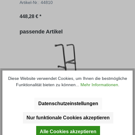
Artikel-Nr.: 44810
Regulärer Preis:
448,28 € *
Produktgalerie überspringen
passende Artikel
Diese Website verwendet Cookies, um Ihnen die bestmögliche
Auftrittleiter 2- bis 6-sprossig
Klap
Funktionalität bieten zu können...
Mehr Informationen
.
Datenschutzeinstellungen
Artikel-Nr.: 44772M
Artik
Nur funktionale Cookies akzeptieren
ab
51,03 € *
ab
9
Alle Cookies akzeptieren