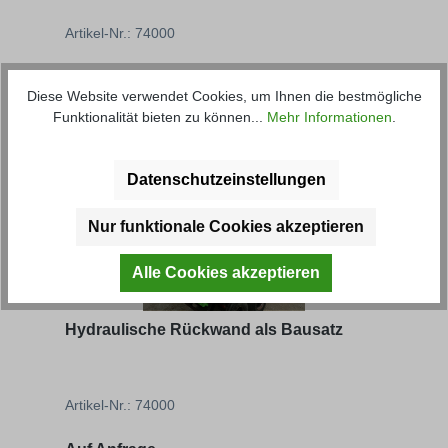
Artikel-Nr.: 74000
Auf Anfrage
Diese Website verwendet Cookies, um Ihnen die bestmögliche
Funktionalität bieten zu können...
Mehr Informationen
.
Produktgalerie überspringen
Kunden haben sich ebenfalls
angesehen
Datenschutzeinstellungen
Nur funktionale Cookies akzeptieren
Alle Cookies akzeptieren
Hydraulische Rückwand als Bausatz
Hydr
Artikel-Nr.: 74000
Artik