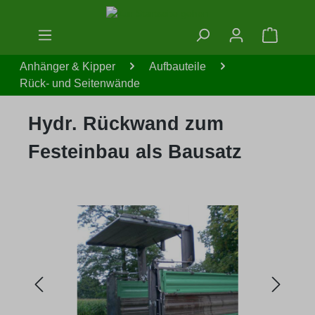
Zum Hauptinhalt springen
Warenko
Anhänger & Kipper
Aufbauteile
Rück- und Seitenwände
Hydr. Rückwand zum
Festeinbau als Bausatz
Bildergalerie überspringen