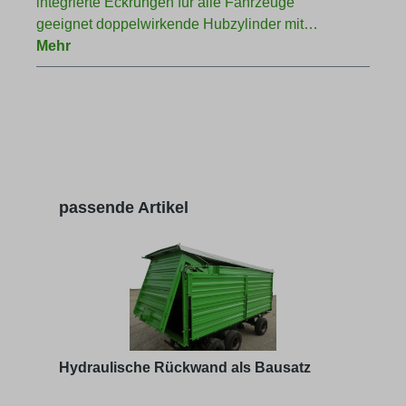
integrierte Eckrungen für alle Fahrzeuge
geeignet doppelwirkende Hubzylinder mit…
Mehr
Produktgalerie überspringen
passende Artikel
Hydraulische Rückwand als Bausatz