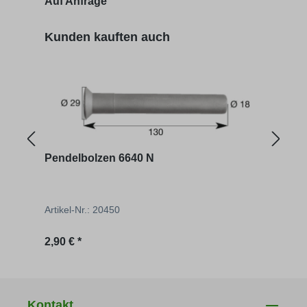
Auf Anfrage
Auf 
Produktgalerie überspringen
Kunden kauften auch
Pendelbolzen 6640 N
Betä
Artikel-Nr.: 20450
Artik
Regulärer Preis:
Regu
2,90 € *
30,36
Kontakt