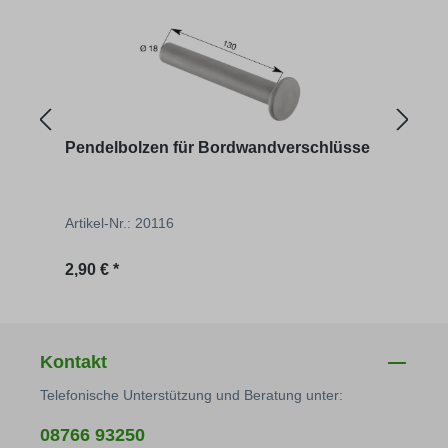
Pendelbolzen für Bordwandverschlüsse
Bord
Artikel-Nr.: 20116
Artik
Regulärer Preis:
Regu
2,90 € *
16,37
Kontakt
Telefonische Unterstützung und Beratung unter:
08766 93250