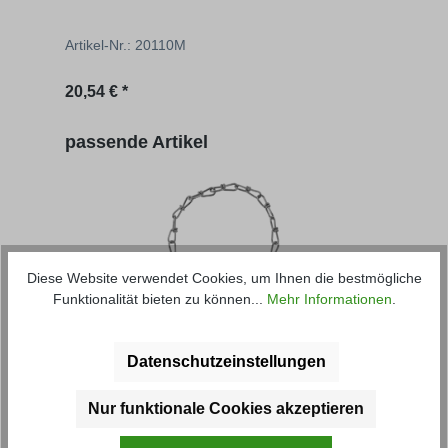
Artikel-Nr.: 20110M
Artik
20,54 € *
15,51
Produktgalerie überspringen
passende Artikel
Diese Website verwendet Cookies, um Ihnen die bestmögliche
Funktionalität bieten zu können...
Mehr Informationen
.
Sicherungskettchen für
Bordwandverschluss
Datenschutzeinstellungen
Artikel-Nr.: 20121
Nur funktionale Cookies akzeptieren
Regulärer Preis:
1,28 € *