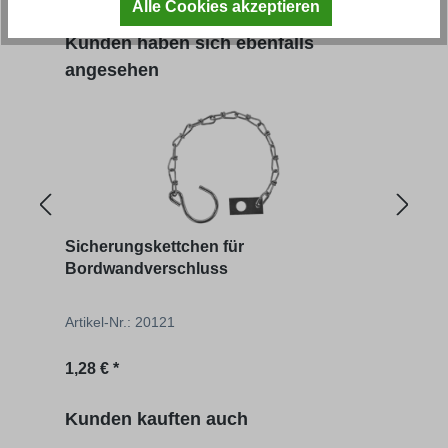
Alle Cookies akzeptieren
Produktgalerie überspringen
Kunden haben sich ebenfalls
angesehen
Sicherungskettchen für
Pend
Bordwandverschluss
Artikel-Nr.: 20121
Artik
Regulärer Preis:
Regu
1,28 € *
2,90 
Produktgalerie überspringen
Kunden kauften auch