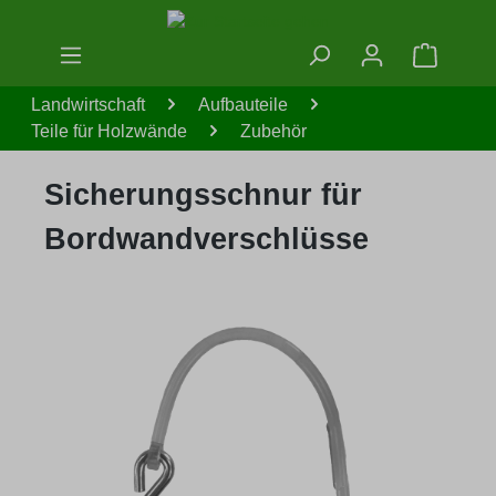
Zum Hauptinhalt springen
Warenko
Landwirtschaft
Aufbauteile
Teile für Holzwände
Zubehör
Sicherungsschnur für
Bordwandverschlüsse
Bildergalerie überspringen