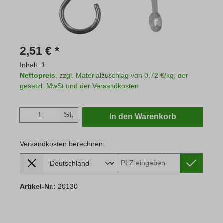
Regulärer Preis:
2,51 € *
Inhalt:
1
Nettopreis
, zzgl. Materialzuschlag von 0,72 €/kg, der
gesetzl. MwSt und der Versandkosten
Produkt Anzahl: Gib den gewünschten Wert
St.
In den Warenkorb
Versandkosten berechnen:
Lieferland
Versandkosten berechnen:
Artikel-Nr.:
20130