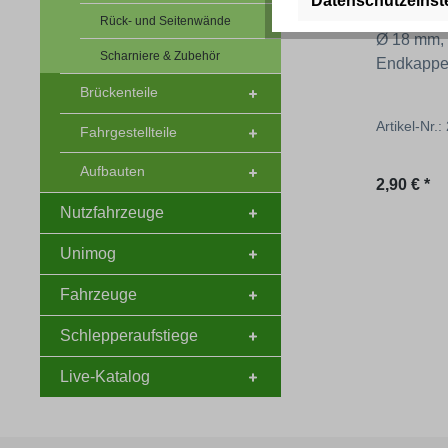
Datenschutzeinst
Bordwan
Rück- und Seitenwände
Ø 18 mm, 
Scharniere & Zubehör
Endkappe
Brückenteile
Artikel-Nr.
Fahrgestellteile
Aufbauten
Regulärer
2,90 € *
Nutzfahrzeuge
Unimog
Fahrzeuge
Schlepperaufstiege
Live-Katalog