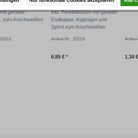
ellungen
dverschlüsse
Nur funktionale Cookies akzeptieren
Alle 
mit gerader
inkl. Pendelbolzen mit gerader
, zum Anschweißen
Endkappe, Kipplager und
Splint zum Anschweißen
: 20116
Artikel-Nr.: 20119
Artikel
 Preis:
Regulärer Preis:
Regul
6,85 € *
1,34 €