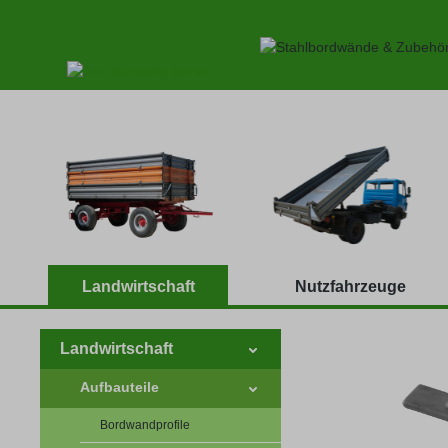
 Hauptinhalt springen
Zur Suche springen
Zur Hauptnavigation springen
Landwirtschaft
Nutzfahrzeuge
Landwirtschaft
Aufbauteile
Bordwandprofile