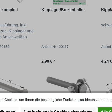
 komplett
Kipplager/Bolzenhalter
Kippl
usführung, inkl.
schwe
zen, Kipplager und
um Anschweißen
: 20159
Artikel-Nr.: 20117
Artikel
 Preis:
Regulärer Preis:
Regul
2,90 € *
4,24 €
t Cookies, um Ihnen die bestmögliche Funktionalität bieten zu können
lzen für
Pendellager komplett
Splin