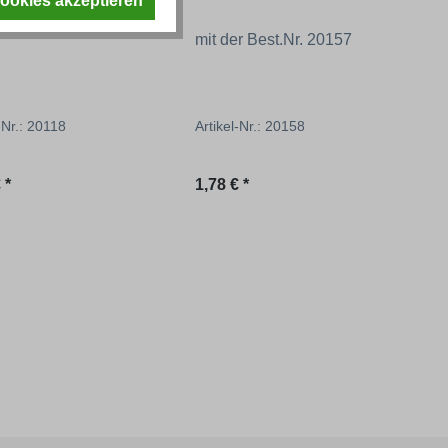
Cookies akzeptieren
mit der Best.Nr. 20157
-Nr.: 20118
Artikel-Nr.: 20158
ärer Preis:
Regulärer Preis:
 *
1,78 € *