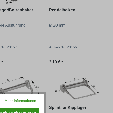
ager/Bolzenhalter
Pendelbolzen
re Ausführung
Ø 20 mm
-Nr.: 20157
Artikel-Nr.: 20156
ärer Preis:
Regulärer Preis:
 *
3,10 € *
...
Mehr Informationen
.
t für Kipplager
Splint für Kipplager