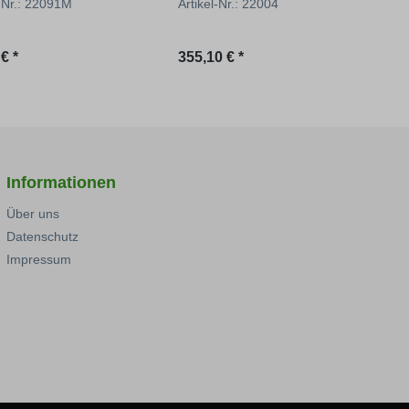
l-Nr.: 22091M
Artikel-Nr.: 22004
ärer Preis:
Regulärer Preis:
€ *
355,10 € *
Informationen
Über uns
Datenschutz
Impressum