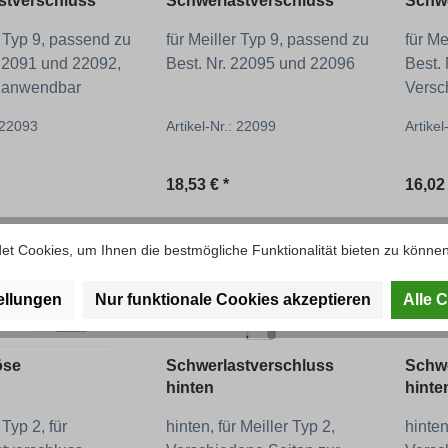
stverschluss
Schwerlastverschluss
Schwe
22031
r Typ 9, passend zu
für Meiller Typ 9, passend zu
für Me
 22091 und 22092,
Best. Nr. 22095 und 22096
Best.
g anwendbar
Versc
Auswa
: 22093
Artikel-Nr.: 22099
Artike
 Preis:
Regulärer Preis:
Regul
18,53 € *
16,02 
t Cookies, um Ihnen die bestmögliche Funktionalität bieten zu können
ellungen
Nur funktionale Cookies akzeptieren
Alle 
öse
Schwerlastverschluss
Schwe
hinten
hinte
 Typ 2, für
hinten, für Meiller Typ 2,
hinten