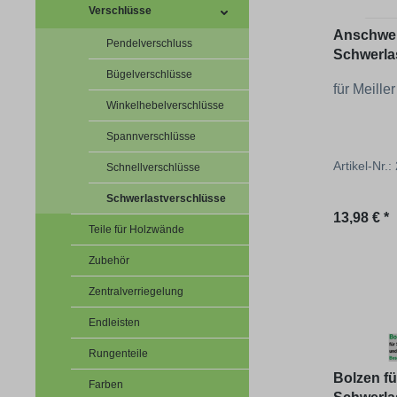
Verschlüsse
Anschwei
Pendelverschluss
Schwerla
22041/22
Bügelverschlüsse
für Meille
Winkelhebelverschlüsse
Spannverschlüsse
Artikel-Nr.
Schnellverschlüsse
Schwerlastverschlüsse
Regulärer
13,98 € *
Teile für Holzwände
Zubehör
Zentralverriegelung
Endleisten
Rungenteile
Bolzen fü
Farben