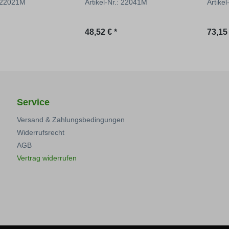
: 22021M
Artikel-Nr.: 22041M
Artike
 Preis:
Regulärer Preis:
Regul
48,52 € *
73,15 
Service
Versand & Zahlungsbedingungen
Widerrufsrecht
AGB
Vertrag widerrufen