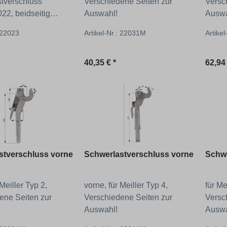
tverschluss
Verschiedene Seiten zur
Versc
22, beidseitig
Auswahl!
Auswa
r
: 22023
Artikel-Nr.: 22031M
Artike
 Preis:
Regulärer Preis:
Regul
40,35 € *
62,94 
stverschluss vorne
Schwerlastverschluss vorne
Schwe
 Meiller Typ 2,
vorne, für Meiller Typ 4,
für Me
ene Seiten zur
Verschiedene Seiten zur
Versc
Auswahl!
Auswa