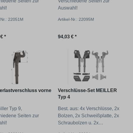
hiedene Seiten zur
Verschiedene Seiten zur
hl!
Auswahl!
l-Nr.: 22051M
Artikel-Nr.: 22095M
ärer Preis:
Regulärer Preis:
€ *
94,03 € *
rlastverschluss vorne
Verschlüsse-Set MEILLER
Typ 4
iller Typ 9,
Best. aus: 4x Verschlüsse, 2x
hiedene Seiten zur
Bolzen, 2x Schweißplatte, 2x
hl!
Schraubolzen u. 2x
Schraubensatz