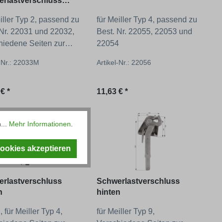
rlastverschluss
/32
iller Typ 2, passend zu
für Meiller Typ 4, passend zu
 Nr. 22031 und 22032,
Best. Nr. 22055, 22053 und
hiedene Seiten zur
22054
hl!
l-Nr.: 22033M
Artikel-Nr.: 22056
ärer Preis:
Regulärer Preis:
€ *
11,63 € *
...
Mehr Informationen
.
Cookies akzeptieren
rlastverschluss
Schwerlastverschluss
n
hinten
, für Meiller Typ 4,
für Meiller Typ 9,