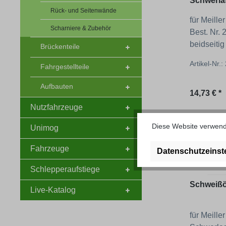
Schwerla
Rück- und Seitenwände
für Meille
Scharniere & Zubehör
Best. Nr.
beidseiti
Brückenteile
Artikel-Nr.
Fahrgestellteile
Aufbauten
Regulärer
14,73 € *
Nutzfahrzeuge
Diese Website verwende
Unimog
Fahrzeuge
Datenschutzeinst
Schlepperaufstiege
Schweiß
Live-Katalog
für Meiller