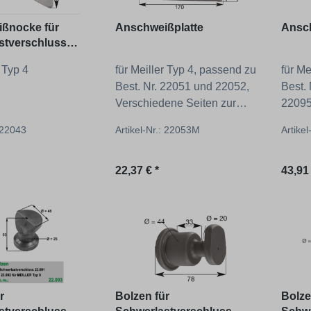
ßnocke für
Anschweißplatte
Ansch
stverschluss
042
r Typ 4
für Meiller Typ 4, passend zu
für Me
Best. Nr. 22051 und 22052,
Best.
Verschiedene Seiten zur
22095
Auswahl!
zur A
: 22043
Artikel-Nr.: 22053M
Artike
 Preis:
Regulärer Preis:
Regul
22,37 € *
43,91 
r
Bolzen für
Bolze