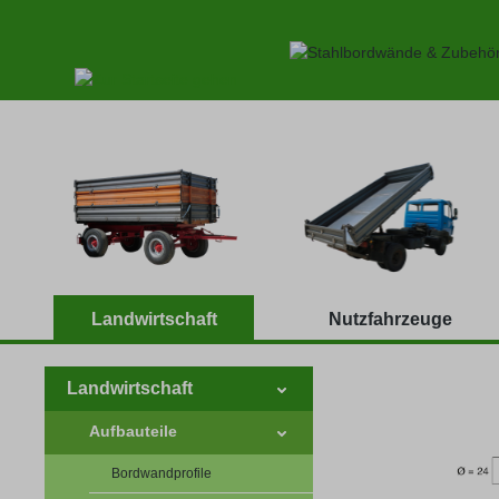
 Hauptinhalt springen
Zur Suche springen
Zur Hauptnavigation springen
Landwirtschaft
Nutzfahrzeuge
Landwirtschaft
Aufbauteile
Bordwandprofile