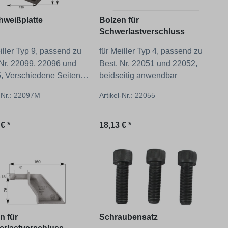
weißplatte
Bolzen für
Schwerlastverschluss
iller Typ 9, passend zu
für Meiller Typ 4, passend zu
 Nr. 22099, 22096 und
Best. Nr. 22051 und 22052,
, Verschiedene Seiten
beidseitig anwendbar
uswahl!
l-Nr.: 22097M
Artikel-Nr.: 22055
ärer Preis:
Regulärer Preis:
€ *
18,13 € *
n für
Schraubensatz