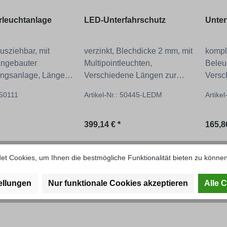
leuchtanlage
LED-Unterfahrschutz
Unter
ausziehbar, mit
verzinkt, Blechdicke 2 mm, mit
kompl
angebauter
Multipointleuchten,
Beleu
ngsanlage, Länge
Verschiedene Längen zur
Versc
- 1600 mm
Auswahl!
Auswa
 50111
Artikel-Nr.: 50445-LEDM
Artike
 Preis:
Regulärer Preis:
Regul
399,14 € *
165,86
t Cookies, um Ihnen die bestmögliche Funktionalität bieten zu können
ellungen
Nur funktionale Cookies akzeptieren
Alle 