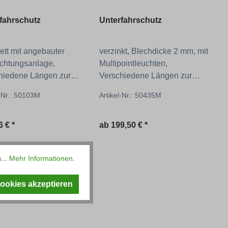
fahrschutz
Unterfahrschutz
ett mit angebauter
verzinkt, Blechdicke 2 mm, mit
chtungsanlage,
Multipointleuchten,
hiedene Längen zur
Verschiedene Längen zur
hl!
Auswahl!
l-Nr.: 50103M
Artikel-Nr.: 50435M
ärer Preis:
Regulärer Preis:
 € *
ab
199,50 € *
...
Mehr Informationen
.
Cookies akzeptieren