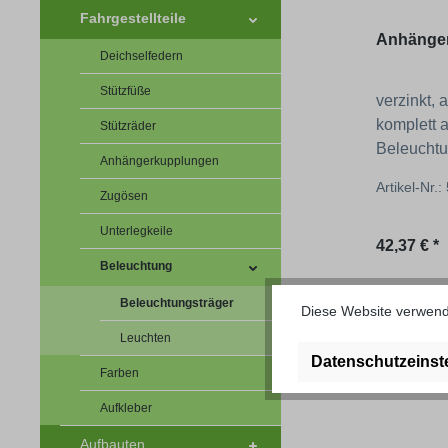
Fahrgestellteile
Anhänger
Deichselfedern
Stützfüße
verzinkt, 
komplett 
Stützräder
Beleuchtu
Anhängerkupplungen
1100 mm 
Artikel-Nr.:
Zugösen
Unterlegkeile
Regulärer
42,37 € *
Beleuchtung
Beleuchtungsträger
Diese Website verwende
Leuchten
Datenschutzeinst
Farben
Aufkleber
Aufbauten