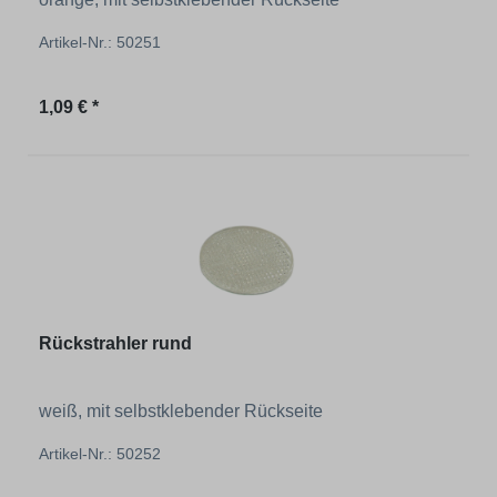
Artikel-Nr.: 50251
Regulärer Preis:
1,09 € *
Rückstrahler rund
weiß, mit selbstklebender Rückseite
Artikel-Nr.: 50252