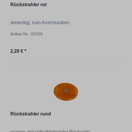
Rückstrahler rot
dreieckig, zum Anschrauben
Artikel-Nr.: 50260
Regulärer Preis:
2,20 € *
Rückstrahler rund
orange, mit selbstklebender Rückseite