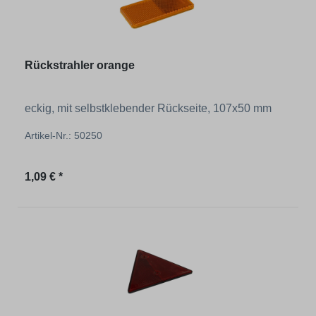
Rückstrahler orange
eckig, mit selbstklebender Rückseite, 107x50 mm
Artikel-Nr.: 50250
Regulärer Preis:
1,09 € *