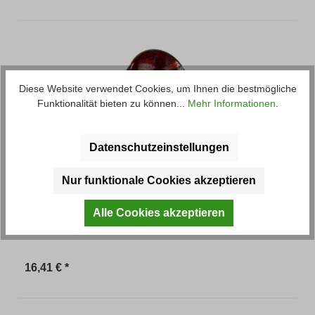
Diese Website verwendet Cookies, um Ihnen die bestmögliche
Funktionalität bieten zu können...
Mehr Informationen
.
Rücklicht
Datenschutzeinstellungen
Nur funktionale Cookies akzeptieren
mit Kennzeichenleuchten, ohne Leuchtmittel, Ø 145
mm, Verschiedene Seiten zur Auswahl!
Alle Cookies akzeptieren
Artikel-Nr.: 50212M
Regulärer Preis:
16,41 € *