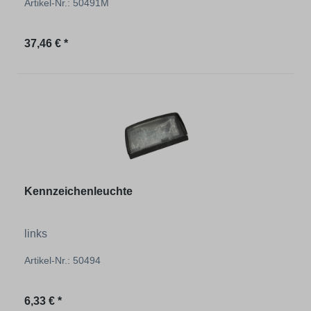
Artikel-Nr.: 50491M
Regulärer Preis:
37,46 € *
Kennzeichenleuchte
links
Artikel-Nr.: 50494
Regulärer Preis:
6,33 € *