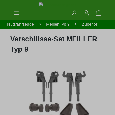
Zum Hauptinhalt springen
Warenko
Nutzfahrzeuge
Meiller Typ 9
Zubehör
Verschlüsse-Set MEILLER
Typ 9
Bildergalerie überspringen