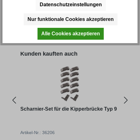
Datenschutzeinstellungen
Nur funktionale Cookies akzeptieren
Artikel-Nr.: 22002
Artik
Alle Cookies akzeptieren
Regulärer Preis:
Regu
193,30 € *
355,
Produktgalerie überspringen
Kunden kauften auch
Scharnier-Set für die Kipperbrücke Typ 9
Zurr
Artikel-Nr.: 36206
Artik