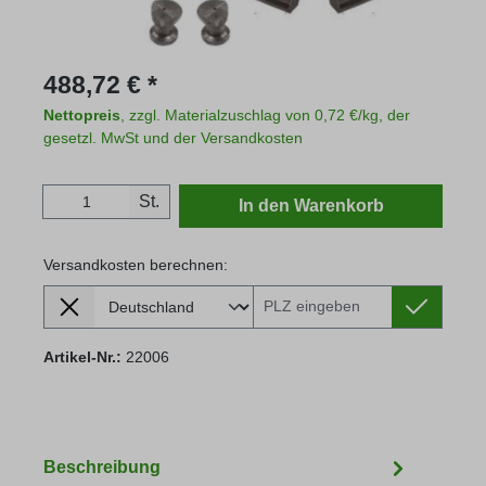
Regulärer Preis:
488,72 € *
Nettopreis
, zzgl. Materialzuschlag von 0,72 €/kg, der
gesetzl. MwSt und der Versandkosten
Produkt Anzahl: Gib den gewünschten Wert
St.
In den Warenkorb
Versandkosten berechnen:
Lieferland
Versandkosten berechnen:
Artikel-Nr.:
22006
Beschreibung