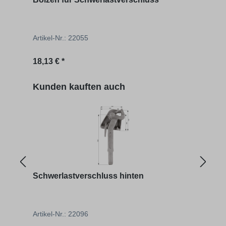
Artikel-Nr.: 22055
Artik
Regulärer Preis:
Regu
18,13 € *
43,91
Produktgalerie überspringen
Kunden kauften auch
Schwerlastverschluss hinten
Schw
Artikel-Nr.: 22096
Artik