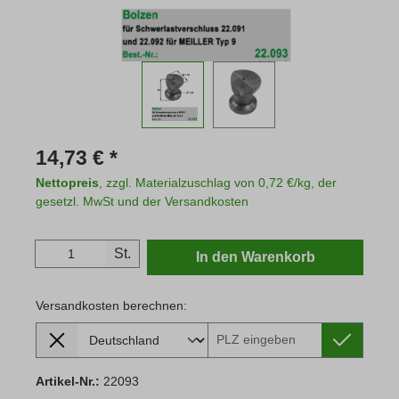
Regulärer Preis:
14,73 € *
Nettopreis
, zzgl. Materialzuschlag von 0,72 €/kg, der
gesetzl. MwSt und der Versandkosten
Produkt Anzahl: Gib den gewünschten Wert
St.
In den Warenkorb
Versandkosten berechnen:
Lieferland
Versandkosten berechnen:
Artikel-Nr.:
22093