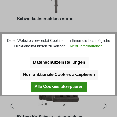
Schwerlastverschluss vorne
Artikel-Nr.: 22091M
Diese Website verwendet Cookies, um Ihnen die bestmögliche
Funktionalität bieten zu können...
Mehr Informationen
.
73,15 € *
Datenschutzeinstellungen
Produktgalerie überspringen
Kunden haben sich ebenfalls
angesehen
Nur funktionale Cookies akzeptieren
Alle Cookies akzeptieren
Bolzen für Schwerlastverschluss
Ansc