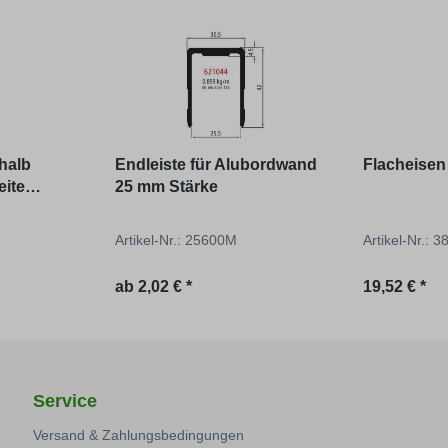
halb
Endleiste für Alubordwand
Flacheisen 
ite
25 mm Stärke
Artikel-Nr.: 25600M
Artikel-Nr.: 
Regulärer Preis:
Regulärer P
ab
2,02 € *
19,52 € *
Service
Versand & Zahlungsbedingungen