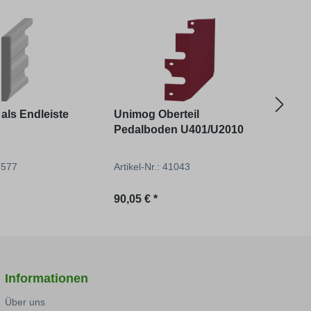
als Endleiste
Unimog Oberteil
Wink
Pedalboden U401/U2010
38577
Artikel-Nr.: 41043
Artik
reis:
Regulärer Preis:
Regu
90,05 € *
11,82
Informationen
Über uns