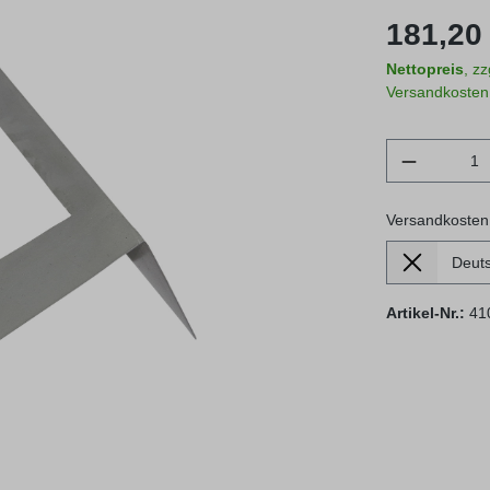
Regulärer Prei
181,20 
Nettopreis
, z
Versandkosten
Produkt 
Versandkosten
Lieferland
Versandkosten
Artikel-Nr.:
41