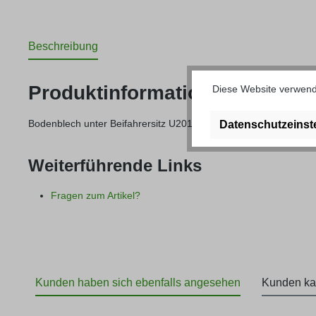
Beschreibung
Produktinformationen "Bodenb
Diese Website verwende
Bodenblech unter Beifahrersitz U2010/U401
Datenschutzeinst
Weiterführende Links
Fragen zum Artikel?
Kunden haben sich ebenfalls angesehen
Kunden ka