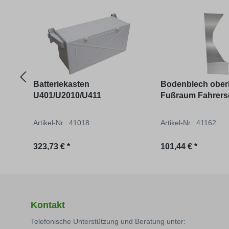
Produktgalerie überspringen
Batteriekasten
Bodenblech ober
U401/U2010/U411
Fußraum Fahrerse
U421/U403/U406
Artikel-Nr.: 41018
Artikel-Nr.: 41162
Regulärer Preis:
Regulärer Preis:
323,73 € *
101,44 € *
Kontakt
Telefonische Unterstützung und Beratung unter: