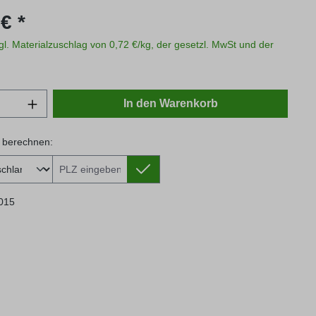
s:
€ *
zgl. Materialzuschlag von 0,72 €/kg, der gesetzl. MwSt und der
Anzahl: Gib den gewünschten Wert ein oder
In den Warenkorb
 berechnen:
 berechnen:
015