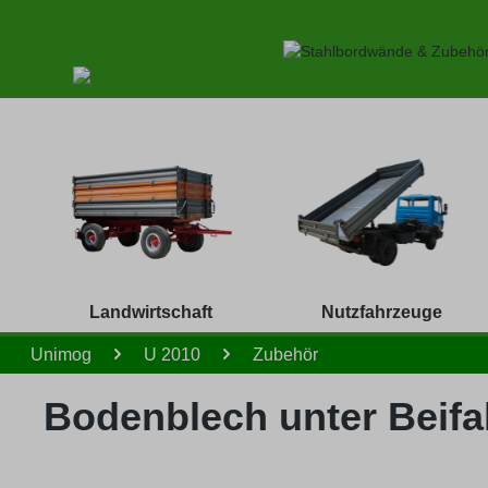
 Hauptinhalt springen
Zur Suche springen
Zur Hauptnavigation springen
Landwirtschaft
Nutzfahrzeuge
Unimog
U 2010
Zubehör
Bodenblech unter Beifa