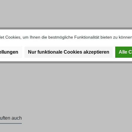
lech unter Beifahrersitz U2010/U
t Cookies, um Ihnen die bestmögliche Funktionalität bieten zu können
ellungen
Nur funktionale Cookies akzeptieren
Alle 
uften auch