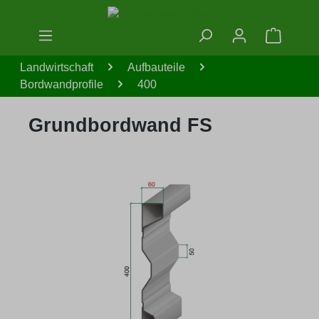
Zum Hauptinhalt springen
Warenko
Landwirtschaft
Aufbauteile
Bordwandprofile
400
Grundbordwand FS
Bildergalerie überspringen