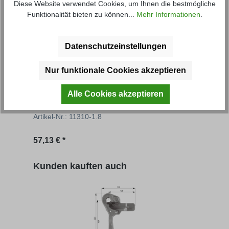
Diese Website verwendet Cookies, um Ihnen die bestmögliche
Funktionalität bieten zu können...
Mehr Informationen
.
Datenschutzeinstellungen
Nur funktionale Cookies akzeptieren
Grundbordwand FS
Gru
Alle Cookies akzeptieren
Artikel-Nr.: 11310-1.8
Artik
Regulärer Preis:
Regu
57,13 € *
ab
6
Produktgalerie überspringen
Kunden kauften auch