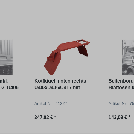
nkl.
Kotflügel hinten rechts
Seitenbord
03, U406,
U403/U406/U417 mit
Blattösen 
umgelegter Kante wie
ohne Versc
Original
U406, U424
Artikel-Nr.: 41227
Artikel-Nr.: 
Regulärer Preis:
Regulärer P
347,02 € *
143,09 € *