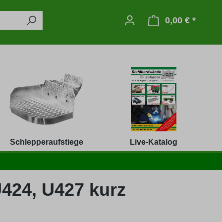
0,00 € *
Warenko
Schlepperaufstiege
Live-Katalog
U424, U427 kurz