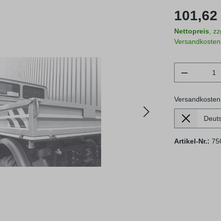
Regulärer Prei
101,62 
Nettopreis
, z
Versandkosten
Produkt 
Versandkosten
Lieferland
Versandkosten
Artikel-Nr.:
75