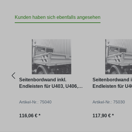
Kunden haben sich ebenfalls angesehen
Produktgalerie überspringen
Seitenbordwand inkl.
Seitenbordwand i
Endleisten für U403, U406,
Endleisten für U4
U424, U427
U424, U427 ZV
Artikel-Nr.: 75040
Artikel-Nr.: 75030
Regulärer Preis:
Regulärer Preis:
116,06 € *
117,90 € *