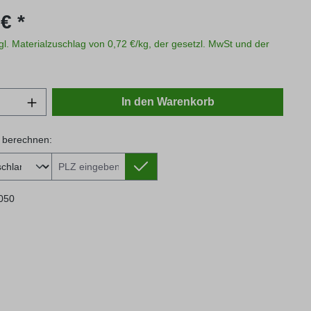
s:
€ *
zgl. Materialzuschlag von 0,72 €/kg, der gesetzl. MwSt und der
Anzahl: Gib den gewünschten Wert ein oder
In den Warenkorb
 berechnen:
 berechnen:
050