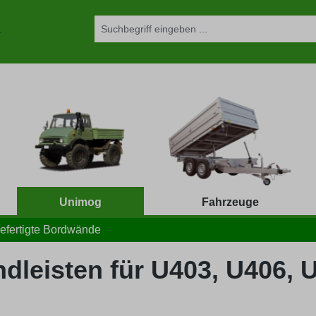
Unimog
Fahrzeuge
efertigte Bordwände
dleisten für U403, U406, 