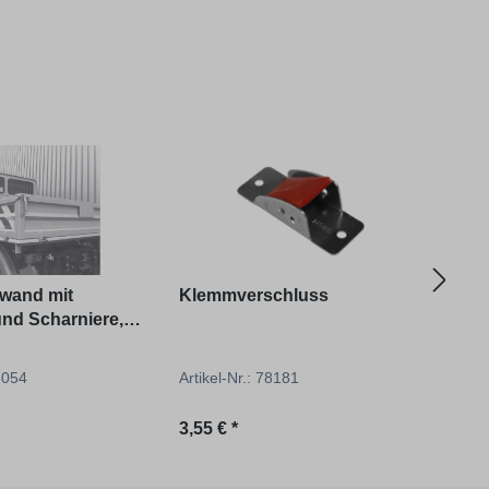
wand mit
Klemmverschluss
Gru
und Scharniere,
hlüsse für U403,
, U427 kurz
75054
Artikel-Nr.: 78181
Artik
reis:
Regulärer Preis:
Regu
3,55 € *
ab
3