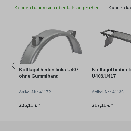
Kunden haben sich ebenfalls angesehen
Kunden ka
Produktgalerie überspringen
Kotflügel hinten links U407
Kotflügel hinten l
ohne Gummiband
U406/U417
Artikel-Nr.: 41172
Artikel-Nr.: 41136
Regulärer Preis:
Regulärer Preis:
235,11 € *
217,11 € *