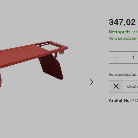
Regulärer Prei
347,02 
Nettopreis
, z
Versandkosten
Produkt 
Versandkosten
Lieferland
Versandkosten
Artikel-Nr.:
41