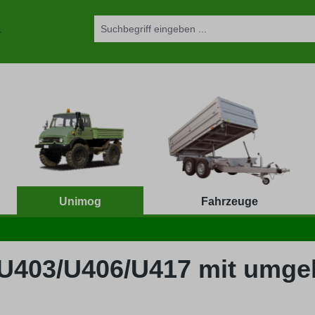
Unimog
Fahrzeuge
s U403/U406/U417 mit umge