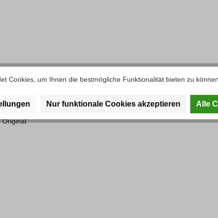
t Cookies, um Ihnen die bestmögliche Funktionalität bieten zu können
gel hinten rechts U403/U406/U417
ellungen
Nur funktionale Cookies akzeptieren
Alle 
 Original