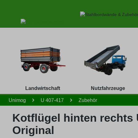
 Hauptinhalt springen
Zur Suche springen
Zur Hauptnavigation springen
Landwirtschaft
Nutzfahrzeuge
Unimog
U 407-417
Zubehör
Kotflügel hinten recht
Original