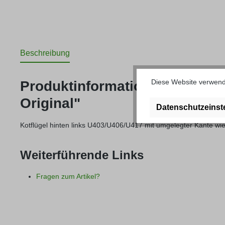
Beschreibung
Diese Website verwende
Produktinformationen "Kotflü
Original"
Datenschutzeinst
Kotflügel hinten links U403/U406/U417 mit umgelegter Kante wie
Weiterführende Links
Fragen zum Artikel?