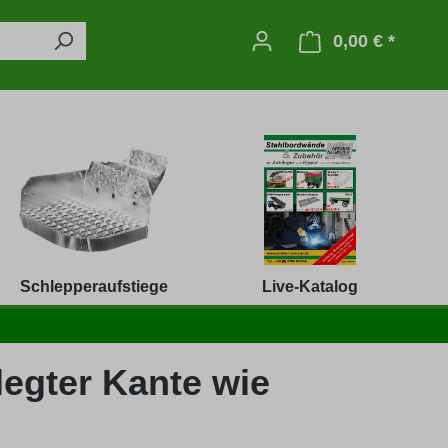
0,00 € *
Warenko
Schlepperaufstiege
Live-Katalog
legter Kante wie