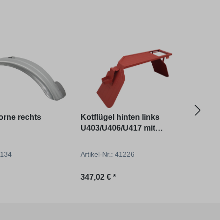
orne rechts
Kotflügel hinten links
Batt
U403/U406/U417 mit
U201
umgelegter Kante wie
Original
41134
Artikel-Nr.: 41226
Artik
reis:
Regulärer Preis:
Regu
347,02 € *
112,