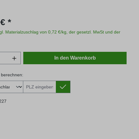
s:
€ *
zgl. Materialzuschlag von 0,72 €/kg, der gesetzl. MwSt und der
Anzahl: Gib den gewünschten Wert ein oder
In den Warenkorb
 berechnen:
 berechnen:
227