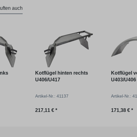
uften auch
inks
Kotflügel hinten rechts
Kotflügel v
U406/U417
U403/U406
Artikel-Nr.: 41137
Artikel-Nr.: 
Regulärer Preis:
Regulärer P
217,11 € *
171,38 € *