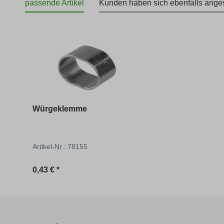
passende Artikel
Kunden haben sich ebenfalls ang
Produktgalerie überspringen
Würgeklemme
Artikel-Nr.: 78155
Regulärer Preis:
0,43 € *