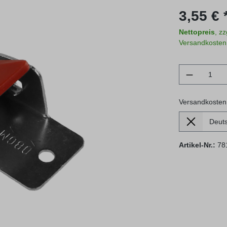
Regulärer Prei
3,55 € 
Nettopreis
, z
Versandkosten
Produkt 
Versandkosten
Lieferland
Versandkosten
Artikel-Nr.:
78