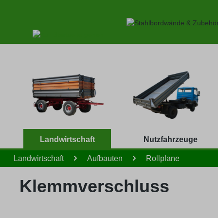
 Hauptinhalt springen
Zur Suche springen
Zur Hauptnavigation springen
Landwirtschaft
Nutzfahrzeuge
Landwirtschaft
Aufbauten
Rollplane
Klemmverschluss