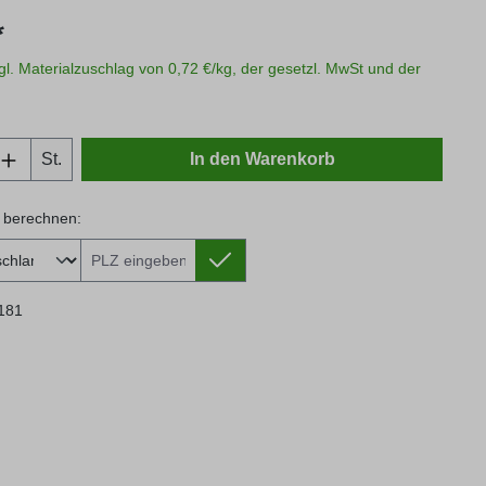
s:
*
zgl. Materialzuschlag von 0,72 €/kg, der gesetzl. MwSt und der
Anzahl: Gib den gewünschten Wert ein oder
St.
In den Warenkorb
 berechnen:
 berechnen:
181