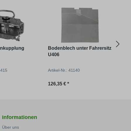
nkupplung
Bodenblech unter Fahrersitz
Eckr
U406
44415
Artikel-Nr.: 41140
Artik
reis:
Regulärer Preis:
Regu
126,35 € *
35,46
Informationen
Über uns