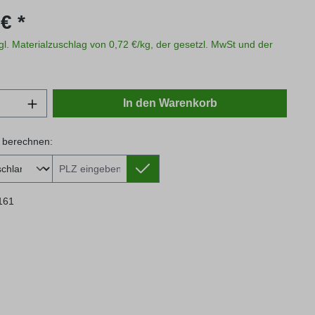
s:
€ *
zgl. Materialzuschlag von 0,72 €/kg, der gesetzl. MwSt und der
Anzahl: Gib den gewünschten Wert ein oder
In den Warenkorb
 berechnen:
 berechnen:
161