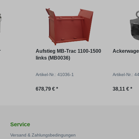
r
Aufstieg MB-Trac 1100-1500
Ackerwage
links (MB0036)
Artikel-Nr.: 41036-1
Artikel-Nr.: 
Regulärer Preis:
Regulärer P
678,79 € *
38,11 € *
Service
Versand & Zahlungsbedingungen