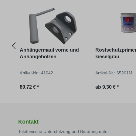
Produktgalerie überspringen
Anhängermaul vorne und
Rostschutzprime
Anhängebolzen
kieselgrau
U401/U2010/U411
Artikel-Nr.: 41042
Artikel-Nr.: 65201M
Regulärer Preis:
Regulärer Preis:
89,72 € *
ab
9,30 € *
Kontakt
Telefonische Unterstützung und Beratung unter: