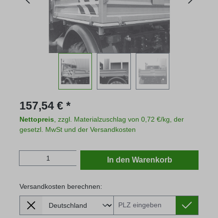
Regulärer Preis:
157,54 € *
Nettopreis
, zzgl. Materialzuschlag von 0,72 €/kg, der
gesetzl. MwSt und der Versandkosten
Produkt Anzahl: Gib den gewünschten Wert
In den Warenkorb
Versandkosten berechnen:
Lieferland
Versandkosten berechnen: