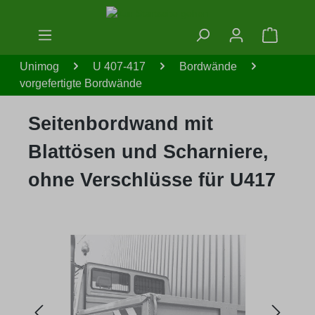
Zum Hauptinhalt springen
Warenko
Unimog
U 407-417
Bordwände
vorgefertigte Bordwände
Seitenbordwand mit
Blattösen und Scharniere,
ohne Verschlüsse für U417
Bildergalerie überspringen