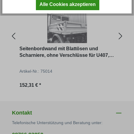
Alle Cookies akzeptieren
Seitenbordwand mit Blattösen und
Seit
Scharniere, ohne Verschlüsse für U407,
U421, U600
Artikel-Nr.: 75014
Artik
Regulärer Preis:
Regu
152,31 € *
116,
Kontakt
Telefonische Unterstützung und Beratung unter: