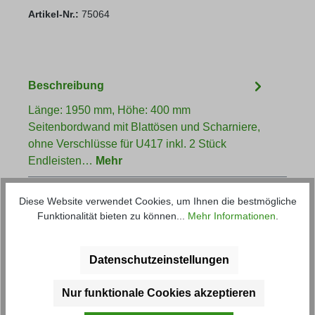
Artikel-Nr.:
75064
Beschreibung
Länge: 1950 mm, Höhe: 400 mm
Seitenbordwand mit Blattösen und Scharniere,
ohne Verschlüsse für U417 inkl. 2 Stück
Endleisten…
Mehr
Diese Website verwendet Cookies, um Ihnen die bestmögliche
Funktionalität bieten zu können...
Mehr Informationen
.
Datenschutzeinstellungen
Produktgalerie überspringen
Kunden haben sich ebenfalls
Nur funktionale Cookies akzeptieren
angesehen