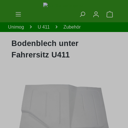
Zum Hauptinhalt springen
Warenko
Unimog
U 411
Zubehör
Bodenblech unter
Fahrersitz U411
Bildergalerie überspringen