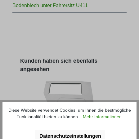
Bodenblech unter Fahrersitz U411
Produktgalerie überspringen
Kunden haben sich ebenfalls
angesehen
Diese Website verwendet Cookies, um Ihnen die bestmögliche
Funktionalität bieten zu können...
Mehr Informationen
.
Bodenblech unter Beifahrersitz U411
Bode
Datenschutzeinstellungen