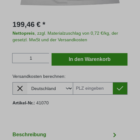
Regulärer Preis:
199,46 € *
Nettopreis
, zzgl. Materialzuschlag von 0,72 €/kg, der
gesetzl. MwSt und der Versandkosten
Produkt Anzahl: Gib den gewünschten Wert
In den Warenkorb
Versandkosten berechnen:
Lieferland
Versandkosten berechnen:
Artikel-Nr.:
41070
Beschreibung