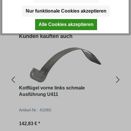
Artikel-Nr.: 41069
Artik
Nur funktionale Cookies akzeptieren
Regulärer Preis:
Regu
181,20 € *
126,
Alle Cookies akzeptieren
Produktgalerie überspringen
Kunden kauften auch
Kotflügel vorne links schmale
Eins
Ausführung U411
Artikel-Nr.: 41060
Artik
Regulärer Preis:
Regu
142,83 € *
101,