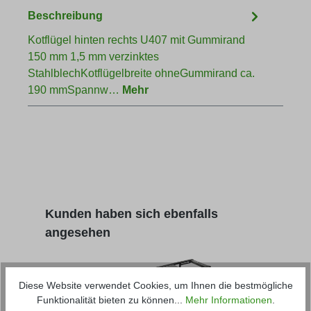
Beschreibung
Kotflügel hinten rechts U407 mit Gummirand
150 mm 1,5 mm verzinktes
StahlblechKotflügelbreite ohneGummirand ca.
190 mmSpannw…
Mehr
Produktgalerie überspringen
Kunden haben sich ebenfalls
angesehen
Diese Website verwendet Cookies, um Ihnen die bestmögliche
Funktionalität bieten zu können...
Mehr Informationen
.