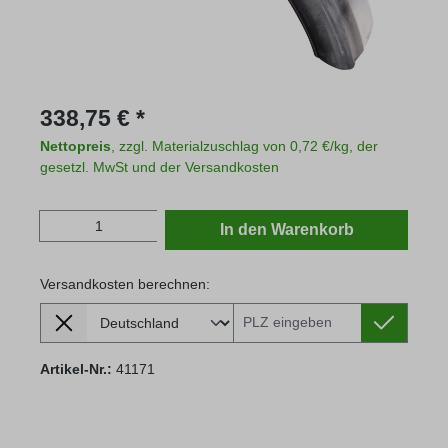
Regulärer Preis:
338,75 € *
Nettopreis
, zzgl. Materialzuschlag von 0,72 €/kg, der
gesetzl. MwSt und der Versandkosten
Produkt Anzahl: Gib den gewünschten Wert
In den Warenkorb
Versandkosten berechnen:
Lieferland
Versandkosten berechnen:
Artikel-Nr.:
41171