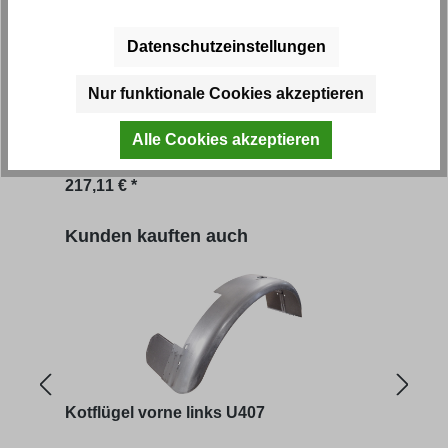
Datenschutzeinstellungen
Kotflügel hinten rechts U406/U417
Kotf
Gum
Nur funktionale Cookies akzeptieren
Artikel-Nr.: 41137
Artik
Alle Cookies akzeptieren
Regulärer Preis:
Regu
217,11 € *
235,
Produktgalerie überspringen
Kunden kauften auch
Kotflügel vorne links U407
Kotf