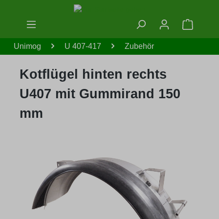
Zum Hauptinhalt springen
Warenko
Unimog
U 407-417
Zubehör
Kotflügel hinten rechts
U407 mit Gummirand 150
mm
Bildergalerie überspringen