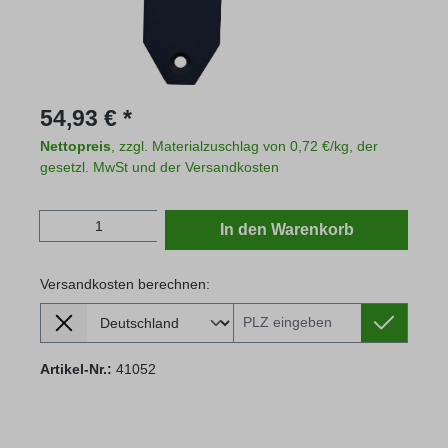
Regulärer Preis:
54,93 € *
Nettopreis
, zzgl. Materialzuschlag von 0,72 €/kg, der
gesetzl. MwSt und der Versandkosten
Produkt Anzahl: Gib den gewünschten Wert
In den Warenkorb
Versandkosten berechnen:
Lieferland
Versandkosten berechnen:
Artikel-Nr.:
41052