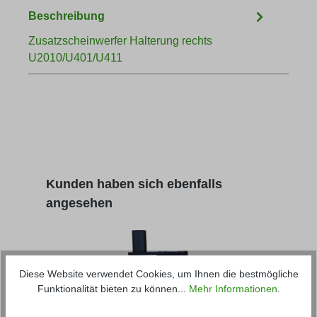
Beschreibung
Zusatzscheinwerfer Halterung rechts
U2010/U401/U411
Produktgalerie überspringen
Kunden haben sich ebenfalls
angesehen
Diese Website verwendet Cookies, um Ihnen die bestmögliche
Funktionalität bieten zu können...
Mehr Informationen
.