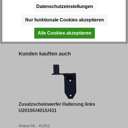
Zusatzscheinwerfer Halterung links
Sche
Datenschutzeinstellungen
U2010/U401/U411
Nur funktionale Cookies akzeptieren
Artikel-Nr.: 41051
Artik
Alle Cookies akzeptieren
Regulärer Preis:
Regu
54,93 € *
63,10
Produktgalerie überspringen
Kunden kauften auch
Zusatzscheinwerfer Halterung links
U2010/U401/U411
Artikel-Nr.: 41051