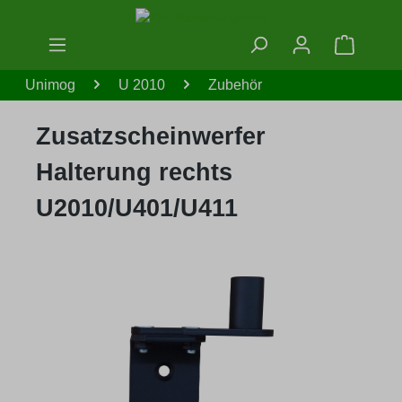
Zum Hauptinhalt springen
Warenko
Unimog
U 2010
Zubehör
Zusatzscheinwerfer
Halterung rechts
U2010/U401/U411
Bildergalerie überspringen