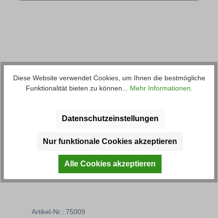
Produktgalerie überspringen
Kunden haben sich ebenfalls
Diese Website verwendet Cookies, um Ihnen die bestmögliche
angesehen
Funktionalität bieten zu können...
Mehr Informationen
.
Datenschutzeinstellungen
Nur funktionale Cookies akzeptieren
Alle Cookies akzeptieren
Gesamt-Set für U411
Gasp
Artikel-Nr.: 75009
Artik