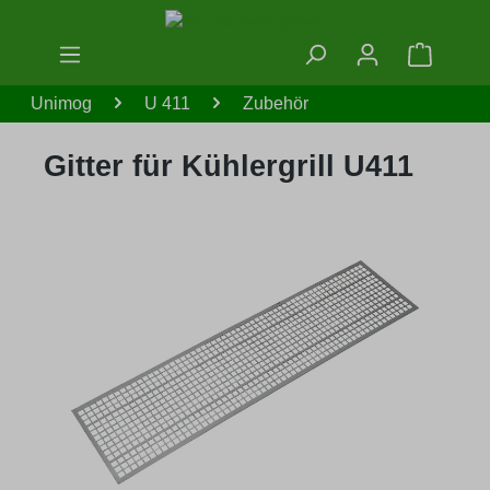
Zum Hauptinhalt springen
Warenko
Unimog
U 411
Zubehör
Gitter für Kühlergrill U411
Bildergalerie überspringen