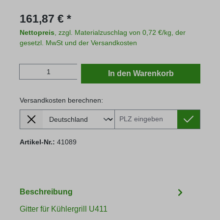
Regulärer Preis:
161,87 € *
Nettopreis
, zzgl. Materialzuschlag von 0,72 €/kg, der
gesetzl. MwSt und der Versandkosten
Produkt Anzahl: Gib den gewünschten Wert
In den Warenkorb
Versandkosten berechnen:
Lieferland
Versandkosten berechnen:
Artikel-Nr.:
41089
Beschreibung
Gitter für Kühlergrill U411